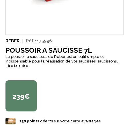
REBER
Réf.
1175996
POUSSOIR A SAUCISSE 7L
Le poussoir à saucisses de Reber est un outil simple et
indispensable pour la réalisation de vos saucisses, saucissons
etc. Ce poussoir est très simple d'utlisation : grâce à sa
Lire la suite
manivelle à deux vitesses, vous pourrez adapter votre vitesse et
votre débit de poussage lors de vos préparations. Ce poussoir à
saucisses de 7L dispose d'un système breveté d’aération avec 4
entonnoirs d’ensachage de tailles différentes. Il dispose d'une
vitesse lente, et d'une vitesse rapide pour plus de confort. Son
tube est en acier inoxydable avec un poussage horizontal.
239€
230
points offerts
sur votre carte avantages