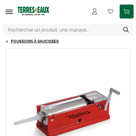
Aller au contenu principal
POUSSOIRS À SAUCISSES