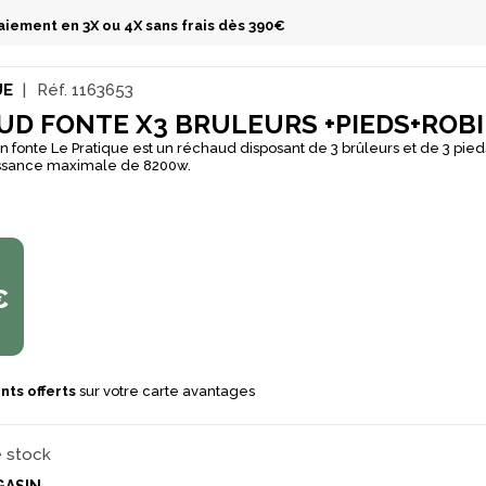
aiement en 3X ou 4X sans frais dès 390€
UE
Réf.
1163653
UD FONTE X3 BRULEURS +PIEDS+ROB
 fonte Le Pratique est un réchaud disposant de 3 brûleurs et de 3 pie
issance maximale de 8200w.
€
nts offerts
sur votre carte avantages
e stock