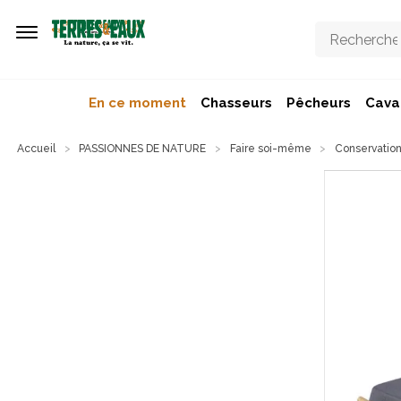
Aller au contenu principal
En ce moment
Chasseurs
Pêcheurs
Caval
Accueil
PASSIONNES DE NATURE
Faire soi-même
Conservatio