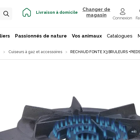
Changer de
Livraison à domicile
magasin
Connexion
Fa
iers
Passionnés de nature
Vos animaux
Catalogues
n
Cuiseurs à gaz et accessoires
RECHAUD FONTE X3 BRULEURS +PIED