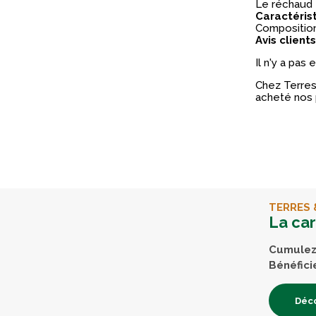
Le réchaud 
Caractéris
Composition 
Avis clients
Il n'y a pas
Chez Terres 
acheté nos 
TERRES 
La ca
Cumulez 
Bénéfici
Déco