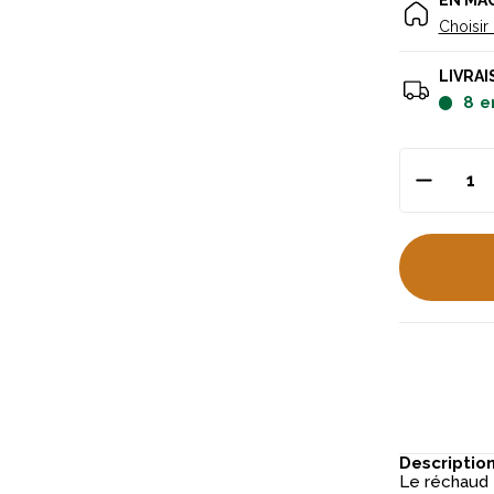
EN MA
Choisir
LIVRAI
8
e
Descriptio
Le réchaud 