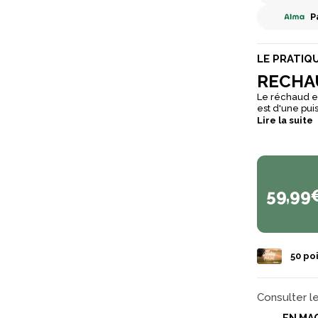
P
LE PRATIQ
RECHA
Le réchaud en
est d'une pu
Lire la suite
59,99
50
poi
Consulter l