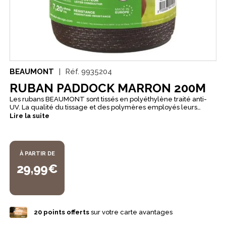
BEAUMONT
Réf.
9935204
RUBAN PADDOCK MARRON 200M
Les rubans BEAUMONT sont tissés en polyéthylène traité anti-
UV. La qualité du tissage et des polymères employés leurs
donnent des qualités de résistance mécanique et de tenue au
Lire la suite
vent exceptionnelles. Les fils et rubans permettent de créer des
clôtures très efficaces. Pour réussir une clôture, il faut
absolument utiliser les connexions et les isolateurs adaptés.
Ruban marron de 20 ou 40mm, spécialement étudié pour
À PARTIR DE
garantir la sécurité des équins en créant une barrière visuelle
et physique. Résistant, mais sans risque pour l'animal, la gamme
29,99€
Paddock est le partenaire idéal de vos enclos.
20
points offerts
sur votre carte avantages