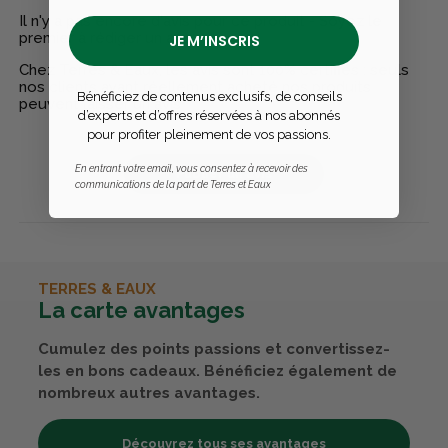
Il n'y a pas encore d'avis pour ce produit - Soyez le
premier à rédiger un avis
JE M’INSCRIS
Chez Terres & Eaux, les avis sont 100% certifiés : seuls
nos clients ayant réellement acheté nos produits
Bénéficiez de contenus exclusifs, de conseils
peuvent laisser un avis
d’experts et d’offres réservées à nos abonnés
pour profiter pleinement de vos passions.
En entrant votre email, vous consentez à recevoir des
Publier un avis
communications de la part de Terres et Eaux
TERRES & EAUX
La carte avantages
Cumulez des points passions et convertissez-
les en bons cadeaux. Bénéficiez également de
nombreux autres avantages.
Découvrez tous ses avantages