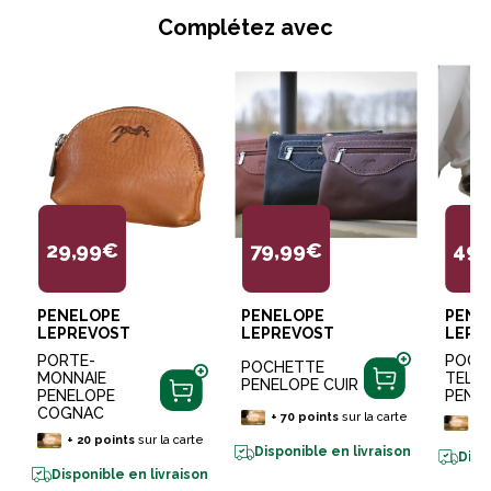
Complétez avec
29,99€
79,99€
49,
PENELOPE
PENELOPE
PENE
LEPREVOST
LEPREVOST
LEPR
PORTE-
POCH
POCHETTE
MONNAIE
TELE
PENELOPE CUIR
PENELOPE
PENE
COGNAC
+
70
points
sur la carte
+
+
20
points
sur la carte
Disponible en livraison
Disp
Disponible en livraison