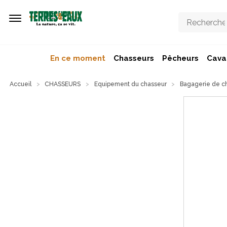
Aller au contenu principal
En ce moment
Chasseurs
Pêcheurs
Caval
Accueil
CHASSEURS
Equipement du chasseur
Bagagerie de c