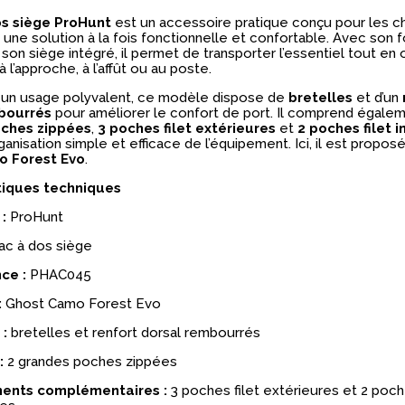
os siège ProHunt
est un accessoire pratique conçu pour les c
une solution à la fois fonctionnelle et confortable. Avec son 
on siège intégré, il permet de transporter l’essentiel tout en 
à l’approche, à l’affût ou au poste.
un usage polyvalent, ce modèle dispose de
bretelles
et d’un
bourrés
pour améliorer le confort de port. Il comprend égale
ches zippées
,
3 poches filet extérieures
et
2 poches filet i
anisation simple et efficace de l’équipement. Ici, il est proposé 
 Forest Evo
.
tiques techniques
:
ProHunt
ac à dos siège
ce :
PHAC045
:
Ghost Camo Forest Evo
 :
bretelles et renfort dorsal rembourrés
:
2 grandes poches zippées
ents complémentaires :
3 poches filet extérieures et 2 poche