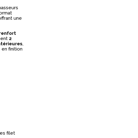
hasseurs
format
offrant une
renfort
ment
2
ntérieures
,
en finition
s filet