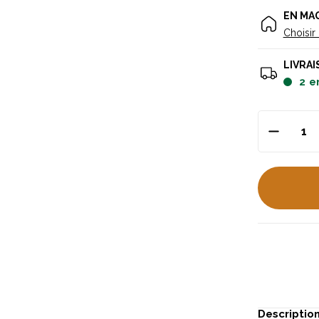
EN MA
Choisir
LIVRAI
2
e
Descriptio