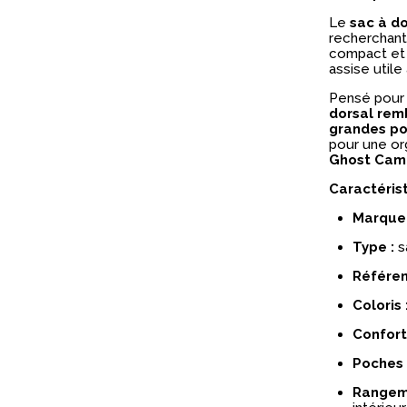
Le
sac à d
recherchant 
compact et s
assise utile 
Pensé pour 
dorsal rem
grandes po
pour une org
Ghost Camo
Caractéris
Marque 
Type :
s
Référen
Coloris 
Confort
Poches 
Rangem