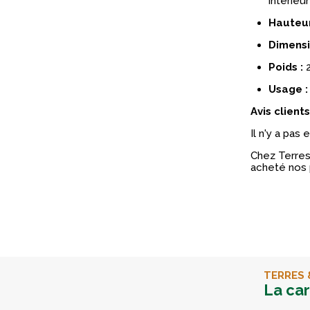
intérieu
Hauteur
Dimensi
Poids :
2
Usage :
Avis clients
Il n'y a pas
Chez Terres 
acheté nos 
TERRES 
La ca