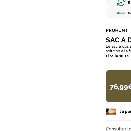
R
P
PROHUNT
SAC A 
Le sac à dos 
solution à la 
permet de tran
Lire la suite
Pensé pour un
rembourrés p
zippées, 3 poc
efficace de l’
76,99
70
poi
Consulter l