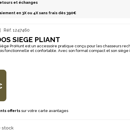
etours et échanges
aiement en 3X ou 4X sans frais dès 390€
Réf.
1247460
DOS SIEGE PLIANT
siège ProHunt est un accessoire pratique conçu pour les chasseurs re
fois fonctionnelle et confortable. Avec son format compact et son siège i
sporter l’essentiel tout en offrant une assise utile à l’approche, à l’affût
 usage polyvalent, ce modèle dispose de bretelles et d’un renfort dor
our améliorer le confort de port. Il comprend également 2 grandes p
hes filet extérieures et 2 poches filet intérieures, pour une organisatio
équipement. Ici, il est proposé en finition Ghost Camo Forest Evo.
€
nts offerts
sur votre carte avantages
e stock