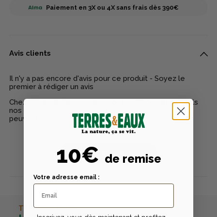
Paiement en 3X ou 4X sans frais dès 390€
Avis clients
Il n'y a pas encore d'avis pour ce produit - Soyez le
premier à rédiger un avis
Chez Terres & Eaux, les avis sont 100% certifiés : seuls
nos clients ayant réellement acheté nos produits
peuvent laisser un avis
10€
Publier un avis
de remise
Votre adresse email :
TERRES & EAUX