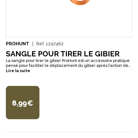
PROHUNT
Réf.
1247462
SANGLE POUR TIRER LE GIBIER
La sangle pour tirer le gibier ProHunt est un accessoire pratique
pensé pour faciliter le déplacement du gibier après l’action de
chasse. Simple d’utilisation et facile à emporter, elle apporte
Lire la suite
une aide appréciable pour la traction, tout en restant légère et
peu encombrante. Conçue en 100 % polyester, elle offre une
structure souple et résistante, adaptée à un usage courant. Avec
sa longueur de 126 cm, elle constitue une solution fonctionnelle
pour compléter l’équipement du chasseur. Ici, elle est proposée
en coloris orange, pour une meilleure visibilité.
8,99€