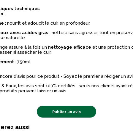
tiques techniques
n :
ne
: nourrit et adoucit le cuir en profondeur.
oux avec acides gras
: nettoie sans agresser, tout en préserv
se naturelle
ge assure à la fois un
nettoyage efficace
et une protection d
esser ni assécher le cuir.
nement
: 750ml
 encore d'avis pour ce produit - Soyez le premier à rédiger un avi
& Eaux, les avis sont 100% certifiés : seuls nos clients ayant 
produits peuvent laisser un avis
Publier un avis
erez aussi