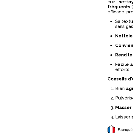
cuir :
netto
fréquents
(
efficace, pr
Sa textu
sans gas
Nettoie
Convien
Rend le
Facile à
efforts.
Conseils d'u
Bien
agi
Pulvéris
Masser
Laisser
Fabriqué