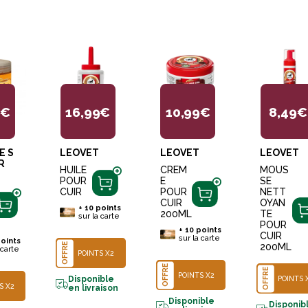
9€
16,99€
10,99€
8,49€
E S
LEOVET
LEOVET
LEOVET
R
HUILE
CREM
MOUS
POUR
E
SE
CUIR
POUR
NETT
CUIR
OYAN
+
10
points
200ML
TE
sur la carte
POUR
+
10
points
CUIR
sur la carte
oints
OFFRE
200ML
 carte
POINTS X2
OFFRE
OFFRE
POINTS X2
POINTS 
Disponible
S X2
en livraison
Disponible
Disponib