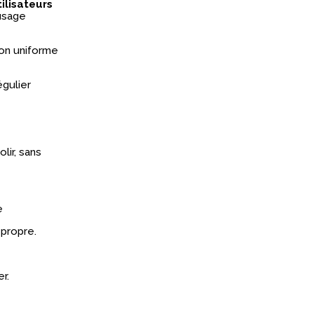
tilisateurs
 usage
ion uniforme
égulier
lir, sans
e
 propre.
r.