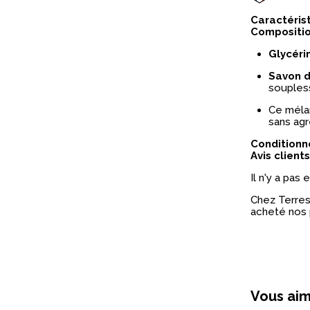
Caractéris
Compositio
Glycéri
Savon d
souples
Ce mélan
sans agr
Condition
Avis clients
Il n'y a pas
Chez Terres 
acheté nos 
Vous aim