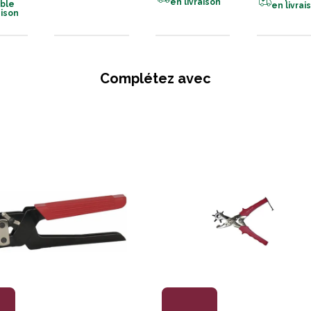
en livraison
ible
en livrai
aison
Complétez avec