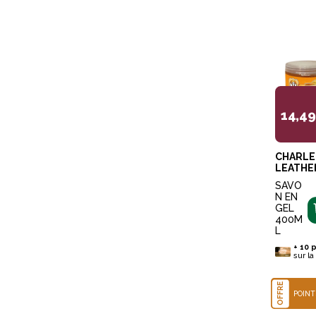
14,4
CHARLE
LEATHE
SAVO
N EN
GEL
400M
L
+
10
p
sur la
OFFRE
POINT