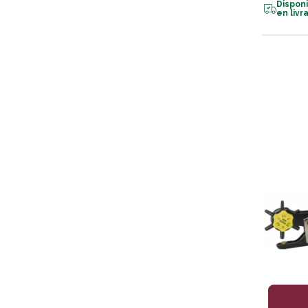
Dispon
en livr