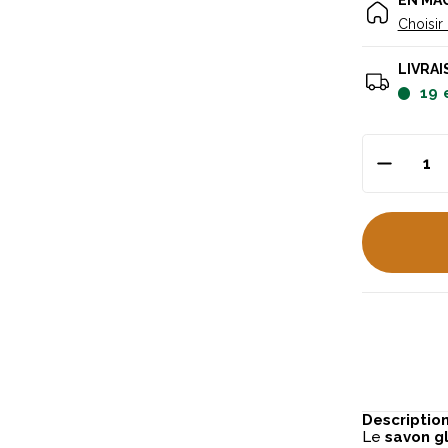
EN MA
Choisir
LIVRAI
19
Descriptio
Le
savon g