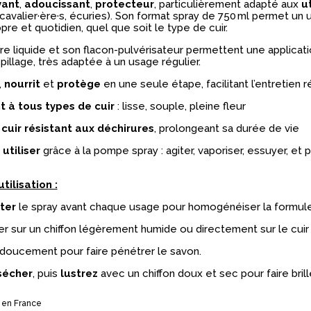
yant
,
adoucissant
,
protecteur
, particulièrement adapté aux
u
cavalier·ère·s, écuries). Son format spray de 750 ml permet un
opre et quotidien, quel que soit le type de cuir.
re liquide et son flacon-pulvérisateur permettent une applicat
pillage, très adaptée à un usage régulier.
,
nourrit
et
protège
en une seule étape, facilitant l’entretien r
t à tous types de cuir
: lisse, souple, pleine fleur
 cuir résistant aux déchirures
, prolongeant sa durée de vie
 utiliser
grâce à la pompe spray : agiter, vaporiser, essuyer, et po
tilisation :
ter
le spray avant chaque usage pour homogénéiser la formul
er sur un chiffon légèrement humide ou directement sur le cuir
doucement pour faire pénétrer le savon.
sécher
, puis
lustrez
avec un chiffon doux et sec pour faire brille
 en France