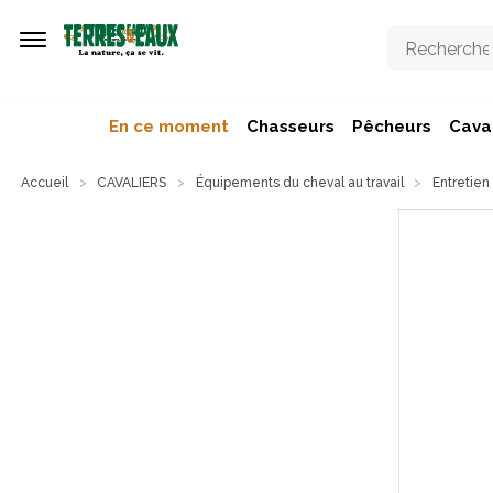
Aller au contenu principal
En ce moment
Chasseurs
Pêcheurs
Caval
Accueil
CAVALIERS
Équipements du cheval au travail
Entretien