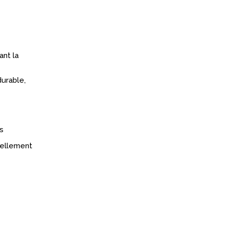
ant la
urable,
s
réellement