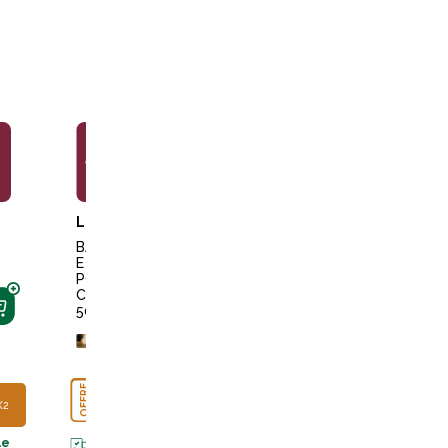
11,49€
8,49€
9,49€
LEOVET
LEOVET
CHARLEE S
LEATHER
BAUM
CREM
E
E 2 EN
EASY
POUR
1
CLEAN
CUIR
POUR
WIPE
500ML
CUIR
SACHE
250ML
T 25
+
10
points
LINGE
sur la carte
TTES
OFFRE
POINTS X2
CUIR
OFFRE
POINTS X2
X2
Disponible
OFFRE
POINTS X2
en livraison
Disponible
le