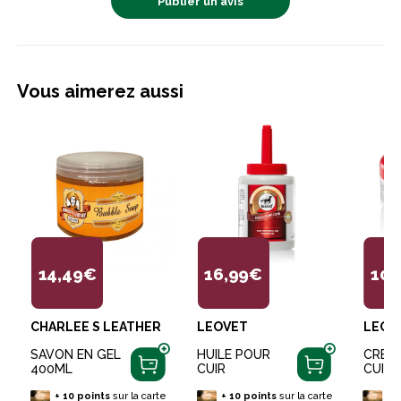
Publier un avis
Vous aimerez aussi
14,49€
16,99€
10,
CHARLEE S LEATHER
LEOVET
LEOV
SAVON EN GEL
HUILE POUR
CREM
400ML
CUIR
CUIR 
+
10
points
sur la carte
+
10
points
sur la carte
+
1