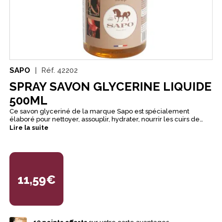
SAPO
Réf.
42202
SPRAY SAVON GLYCERINE LIQUIDE
500ML
Ce savon glyceriné de la marque Sapo est spécialement
élaboré pour nettoyer, assouplir, hydrater, nourrir les cuirs de
sellerie: selle, sangle, bridon, brides, harnais, rênes, gants,
Lire la suite
bottes, maroquinerie, ameublement, automobile.
11,59€