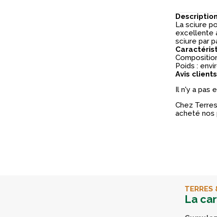
Descriptio
La sciure p
excellente 
sciure par p
Caractéris
Composition
Poids : envir
Avis clients
Il n'y a pas
Chez Terres 
acheté nos 
TERRES 
La ca