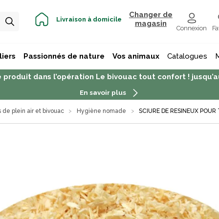
Changer de
Livraison à domicile
magasin
Connexion
Fa
iers
Passionnés de nature
Vos animaux
Catalogues
 produit dans l’opération Le bivouac tout confort ! jusqu
En savoir plus
s de plein air et bivouac
Hygiène nomade
SCIURE DE RESINEUX POUR