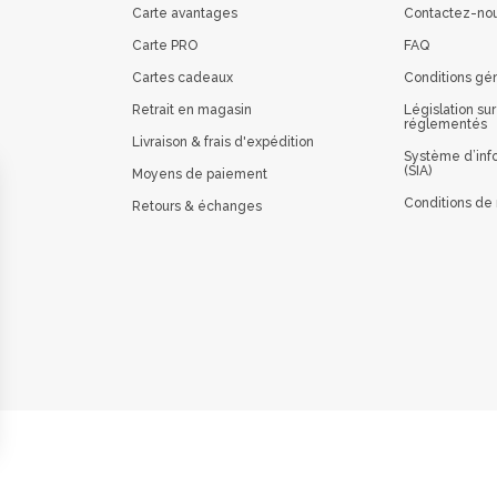
Carte avantages
Contactez-no
Carte PRO
FAQ
Cartes cadeaux
Conditions gé
Retrait en magasin
Législation sur
réglementés
Livraison & frais d'expédition
Système d’info
(SIA)
Moyens de paiement
Conditions de 
Retours & échanges
 vos Options