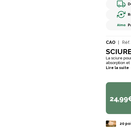
D
R
P
CAO
Réf.
SCIURE
La sciure pou
absorption et
suffiront.
Lire la suite
24,99
20
poi