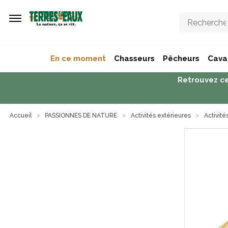
Aller au contenu principal
En ce moment
Chasseurs
Pêcheurs
Caval
Retrouvez ce
Accueil
PASSIONNES DE NATURE
Activités extérieures
Activité