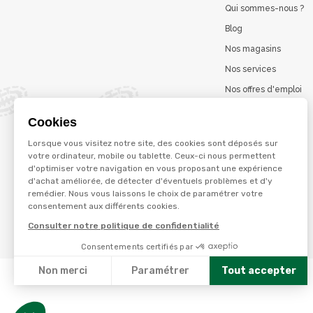
Qui sommes-nous ?
Blog
Nos magasins
Nos services
Nos offres d'emploi
Catalogues en ligne
Cookies
Jeu concours
Lorsque vous visitez notre site, des cookies sont déposés sur
La marque Terzéo
votre ordinateur, mobile ou tablette. Ceux-ci nous permettent
d'optimiser votre navigation en vous proposant une expérience
d'achat améliorée, de détecter d'éventuels problèmes et d'y
remédier. Nous vous laissons le choix de paramétrer votre
© Terres et eaux 2026
consentement aux différents cookies.
Politique de confidentialité
Mentions légales
Consulter notre politique de confidentialité
CGV
Consentements certifiés par
Non merci
Paramétrer
Tout accepter
Axeptio consent
Plateforme de Gestion du Consentement : Personnalisez