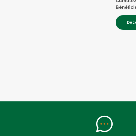
Cumulez 
Bénéfici
Déco