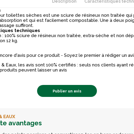
Description
Caractéristiques tech
n
our toilettes sèches est une sciure de résineux non traitée qu
absorption et qui est facilement compostable. Une à deux po
assage suffiront.
tiques techniques
 : 100% sciure de résineux non traitée, extra-sèche et non dé
on 12 kg.
 encore d'avis pour ce produit - Soyez le premier à rédiger un avi
& Eaux, les avis sont 100% certifiés : seuls nos clients ayant 
produits peuvent laisser un avis
Publier un avis
& EAUX
rte avantages