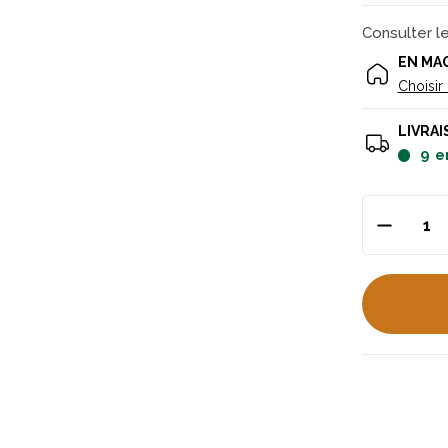
Consulter l
EN MA
Choisir
LIVRAI
9
e