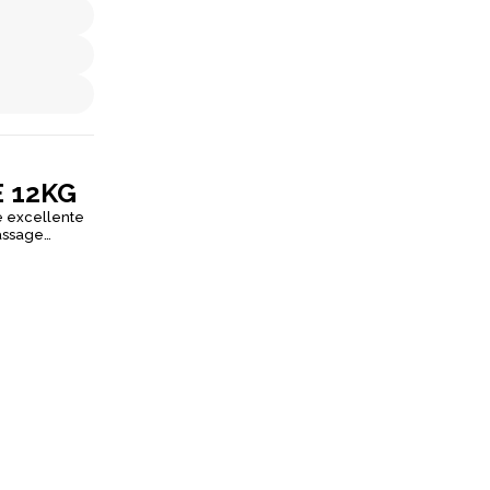
 12KG
ne excellente
passage