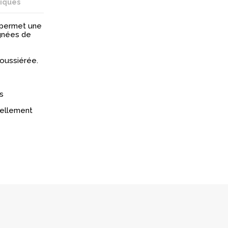
niques
i permet une
ignées de
poussiérée.
s
réellement