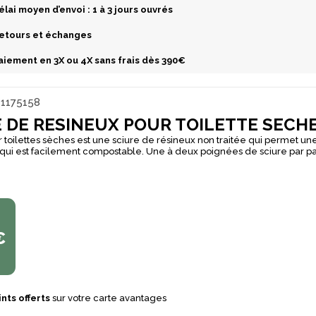
élai moyen d’envoi : 1 à 3 jours ouvrés
etours et échanges
aiement en 3X ou 4X sans frais dès 390€
1175158
 DE RESINEUX POUR TOILETTE SECHE
r toilettes sèches est une sciure de résineux non traitée qui permet u
 qui est facilement compostable. Une à deux poignées de sciure par 
€
nts offerts
sur votre carte avantages