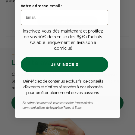
peuvent laisser un avis
Votre adresse email :
Publier un avis
Inscrivez-vous dès maintenant et profitez
de vos 10€ de remise dès 69€ d'achats
(valable uniquement en livraison à
domicile)
TERRES & EAUX
La carte avantages
JE M’INSCRIS
Cumulez des points passions et convertissez-
les en bons cadeaux. Bénéficiez également de
Bénéficiez de contenus exclusifs, de conseils
d’experts et d’offres réservées à nos abonnés
nombreux autres avantages.
pour profiter pleinement de vos passions.
Découvrez tous ses avantages
En entrant votre email, vous consentez à recevoir des
communications de la part de Terres et Eaux