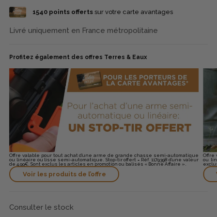
confortable. Son canon, généralement fileté, permet l’ajout
1540
points offerts
sur votre carte avantages
d’accessoires compatibles. La BAR MK4 Composite Black
s’impose ainsi comme une carabine fiable, moderne et
parfaitement adaptée aux chasseurs recherchant performance
Livré uniquement en France métropolitaine
et durabilité en battue.
Profitez également des offres Terres & Eaux
Offre valable pour tout achat d’une arme de grande chasse semi-automatique
Offre
ou linéaire ou lisse semi-automatique. Stop-tir offert = Réf. 1179398 d’une valeur
ou li
de 4,99€. Sont exclus les articles en promotion ou balisés « Bonne Affaire ».
exclu
Voir les produits de l’offre
Consulter le stock