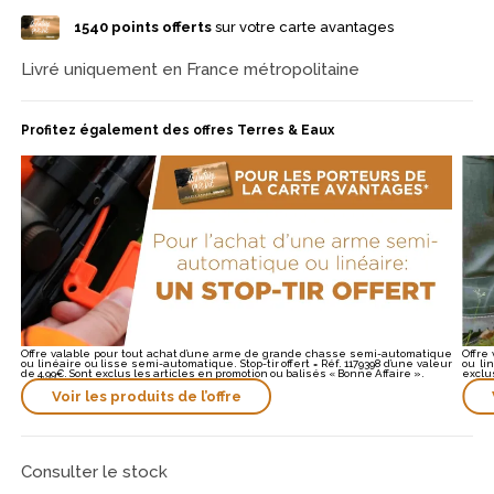
confortable. Son canon, généralement fileté, permet l’ajout
1540
points offerts
sur votre carte avantages
d’accessoires compatibles. La BAR MK4 Composite Black
s’impose ainsi comme une carabine fiable, moderne et
parfaitement adaptée aux chasseurs recherchant performance
Livré uniquement en France métropolitaine
et durabilité en battue.
Profitez également des offres Terres & Eaux
Offre valable pour tout achat d’une arme de grande chasse semi-automatique
Offre
ou linéaire ou lisse semi-automatique. Stop-tir offert = Réf. 1179398 d’une valeur
ou li
de 4,99€. Sont exclus les articles en promotion ou balisés « Bonne Affaire ».
exclu
Voir les produits de l’offre
Consulter le stock