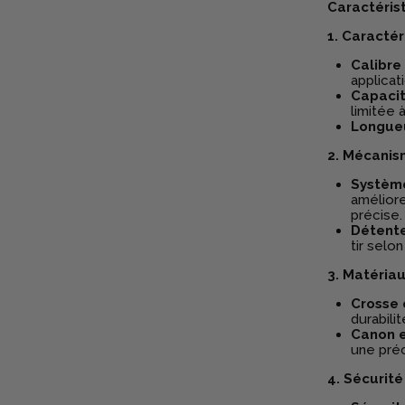
Caractéris
1. Caractér
Calibre
applicat
Capaci
limitée 
Longue
2. Mécanism
Systèm
améliore
précise.
Détente
tir selon
3. Matériau
Crosse 
durabili
Canon e
une préc
4. Sécurité 