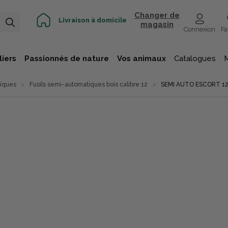
Changer de
Livraison à domicile
magasin
Connexion
Fa
iers
Passionnés de nature
Vos animaux
Catalogues
tiques
Fusils semi-automatiques bois calibre 12
SEMI AUTO ESCORT 12