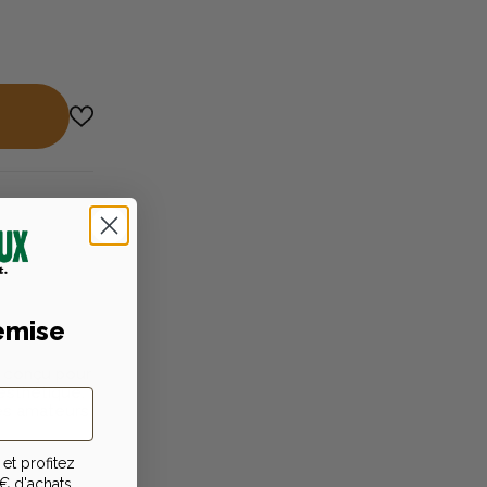
sation
emise
t conçu pour
 esthétique.
les amateurs
et profitez
€ d'achats