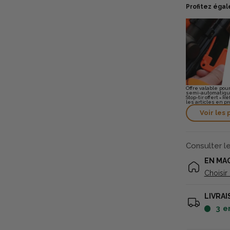
Profitez égal
Offre valable po
semi-automatique
Stop-tir offert = R
les articles en pr
Voir les 
Consulter l
EN MA
Choisir
LIVRAI
3
e