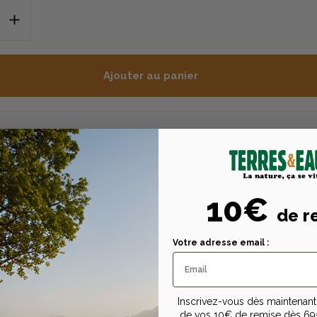
Ajouter au panier
Description
Caractéristiques techniques
Conseils d’utili
10€
n
de r
 munitions de catégorie C soumis à déclaration
ion :
Le fusil semi-automatique Escort 12MAG 71CI en bois es
Votre adresse email :
xpérience de tir exceptionnelle, alliant performance, fiabilité et
a réglementation française, ce fusil est un choix parfait pour 
ants.
t Esthétique :
Inscrivez-vous dès maintenant 
de vos 10€ de remise dès 69