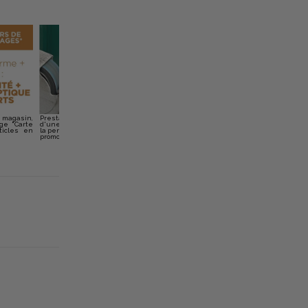
 magasin,
Prestation offerte effectuée uniquement en magasin,
age "Carte
d'une valeur pouvant aller jusque 180€ pour modification de
ticles en
la pente, longueur et avantage. Sont exclus les articles en
promotion ou balisés « Bonne Affaire ».