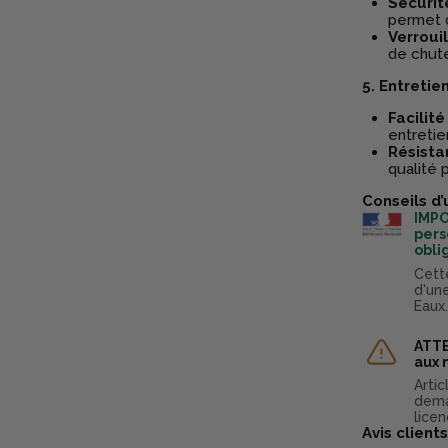
Sécurit
permet de
Verroui
de chut
5. Entretien
Facilit
entretie
Résista
qualité 
Conseils d’
IMPO
pers
obli
Cett
d'un
Eaux
ATTE
aux 
Arti
dema
licen
Avis clients