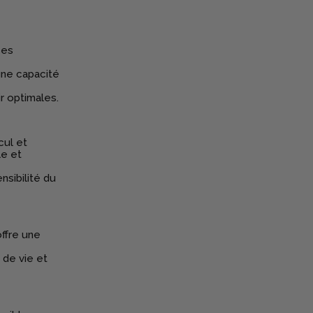
ses
une capacité
r optimales.
cul et
le et
nsibilité du
offre une
 de vie et