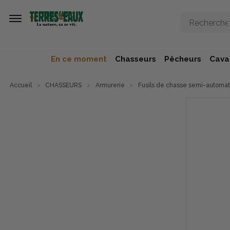
Aller au contenu principal
En ce moment
Chasseurs
Pêcheurs
Caval
Accueil
CHASSEURS
Armurerie
Fusils de chasse semi-automa