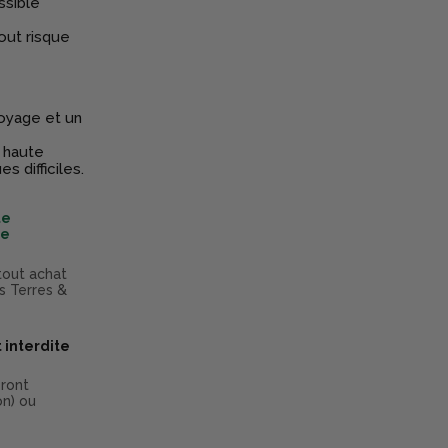
ssible
out risque
toyage et un
e haute
s difficiles.
te
te
tout achat
s Terres &
 interdite
eront
on) ou