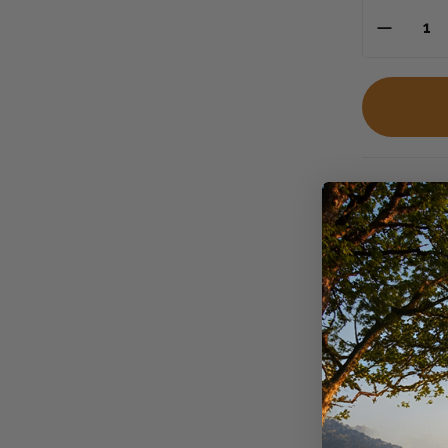
Descriptio
Armes et
1. Introduct
offrir une e
Conforme à l
de tir exige
2. Design e