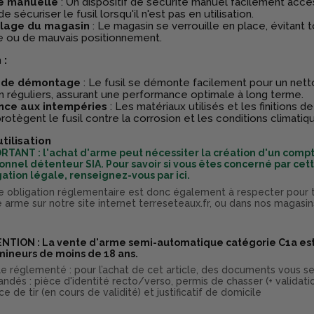
é manuelle
: Un dispositif de sécurité manuel facilement acce
 sécuriser le fusil lorsqu'il n'est pas en utilisation.
llage du magasin
: Le magasin se verrouille en place, évitant t
e ou de mauvais positionnement.
 :
é de démontage
: Le fusil se démonte facilement pour un net
n réguliers, assurant une performance optimale à long terme.
nce aux intempéries
: Les matériaux utilisés et les finitions d
protègent le fusil contre la corrosion et les conditions climatique
utilisation
RTANT : l'achat d'arme peut nécessiter la création d'un comp
onnel détenteur SIA. Pour savoir si vous êtes concerné par cet
gation légale, renseignez-vous par ici.
e obligation réglementaire est donc également à respecter pour 
e arme sur notre site internet terreseteaux.fr, ou dans nos magasin
.
NTION : La vente d'arme semi-automatique catégorie C1a est
mineurs de moins de 18 ans.
cle réglementé : pour l’achat de cet article, des documents vous s
ndés : pièce d'identité recto/verso, permis de chasser (+ validati
ce de tir (en cours de validité) et justificatif de domicile