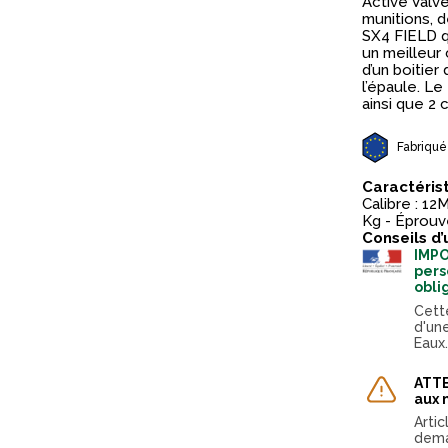
Active Valve
munitions, d
SX4 FIELD q
un meilleur 
d’un boitier
l’épaule. L
ainsi que 2 
Fabriqué
Caractéris
Calibre : 12
Kg - Éprouvé
Conseils d’
IMPO
pers
obli
Cett
d'un
Eaux
ATTE
aux 
Arti
dema