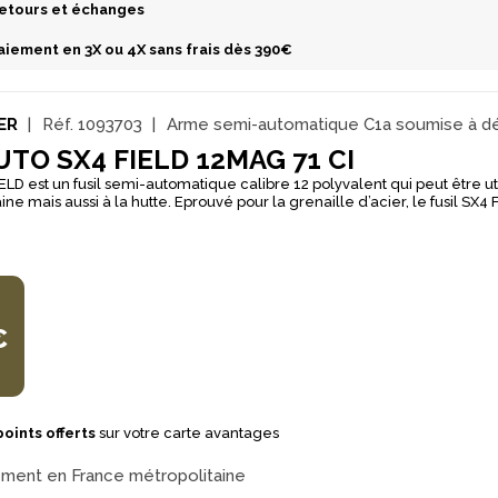
etours et échanges
aiement en 3X ou 4X sans frais dès 390€
ER
Réf.
1093703
Arme semi-automatique C1a soumise à dé
UTO SX4 FIELD 12MAG 71 CI
IELD est un fusil semi-automatique calibre 12 polyvalent qui peut être uti
tte. Eprouvé pour la grenaille d’acier, le fusil SX4 FIELD de chez
t muni d’un canon de longueur 71cm avec 3 chokes Invector Plus (1/4, 
e d’ouvrir ou prolonger la gerbe sans altérer la géométrie des plombs
red et son système Active Valve, le fusil SX4 de chez Winchester perm
l type de munitions, des plus légères aux plus lourdes, en passant par l
fusil SX4 FIELD qui est chambré magnum comporte une plaque de couch
ur confort de tir. Le fusil SX4 FIELD composé d’une crosse en bois (3,15
asse fabriqué en aluminium fait de lui un fusil léger qui monte vite à l’ép
€
ne capacité de tir de 3 coups (1 cartouche chambrée, ainsi que 2 car
oints offerts
sur votre carte avantages
ement en France métropolitaine