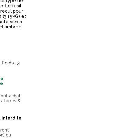
uel type de
r. Le fusil
recul pour
 (3,15KG) et
onte vite à
e chambrée,
 Poids : 3
te
te
tout achat
s Terres &
 interdite
eront
on) ou