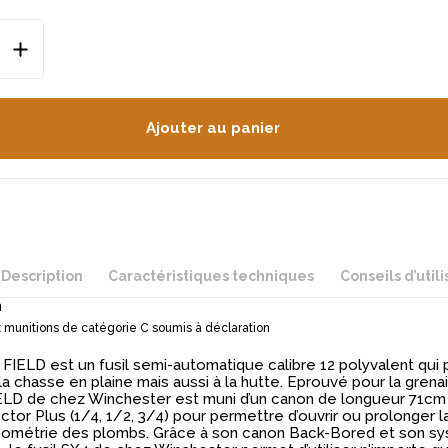
Ajouter au panier
Description
Caractéristiques techniques
Conseils d’utili
n
 munitions de catégorie C soumis à déclaration
 FIELD est un fusil semi-automatique calibre 12 polyvalent qui 
 la chasse en plaine mais aussi à la hutte. Eprouvé pour la grenaill
IELD de chez Winchester est muni d’un canon de longueur 71cm
tor Plus (1/4, 1/2, 3/4) pour permettre d’ouvrir ou prolonger 
géométrie des plombs. Grâce à son canon Back-Bored et son s