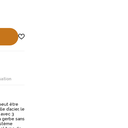
sation
peut être
e d’acier, le
 avec 3
la gerbe sans
ystème