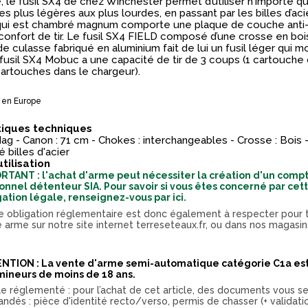
, le fusil SX4 de chez Winchester permet d’utiliser n'importe q
es plus légères aux plus lourdes, en passant par les billes d’acie
ui est chambré magnum comporte une plaque de couche anti-
confort de tir. Le fusil SX4 FIELD composé d’une crosse en bois
 de culasse fabriqué en aluminium fait de lui un fusil léger qui m
e fusil SX4 Mobuc a une capacité de tir de 3 coups (1 cartouch
cartouches dans le chargeur).
 en Europe
tiques techniques
Mag - Canon : 71 cm - Chokes : interchangeables - Crosse : Bois -
 billes d'acier
utilisation
RTANT : l'achat d'arme peut nécessiter la création d'un comp
onnel détenteur SIA. Pour savoir si vous êtes concerné par cet
gation légale, renseignez-vous par ici.
e obligation réglementaire est donc également à respecter pour 
e arme sur notre site internet terreseteaux.fr, ou dans nos magasin
.
NTION : La vente d'arme semi-automatique catégorie C1a est
mineurs de moins de 18 ans.
cle réglementé : pour l’achat de cet article, des documents vous s
ndés : pièce d'identité recto/verso, permis de chasser (+ validati