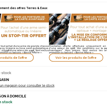
ement des offres Terres & Eaux
ur tout achat d’une arme de grande chasse
Prestation offerte effectuée uniquement en
 ou linéaire ou lisse semi-automatique.
d'une valeur de 150€. Voir conditions sur la p
éf. 1179398 d’une valeur de 4,99€. Sont exclus
Avantages". Hors pièces. Sont exclus les ar
omotion ou balisés « Bonne Affaire ».
promotion ou balisés « Bonne Affaire ».
produits de l’offre
Voir les produits de l’offre
e stock
GASIN
 un magasin pour consulter le stock
SON À DOMICILE
n stock