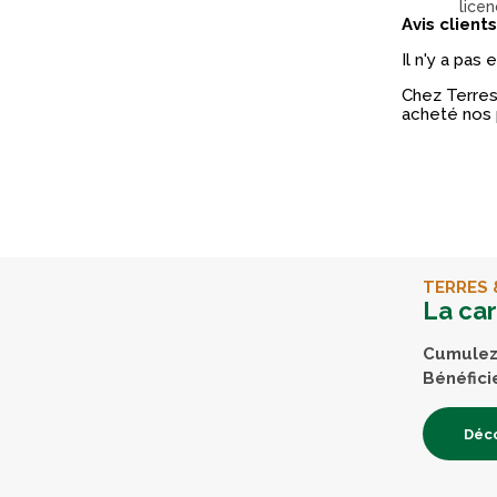
licen
Avis clients
Il n'y a pas
Chez Terres 
acheté nos 
TERRES 
La ca
Cumulez 
Bénéfici
Déco