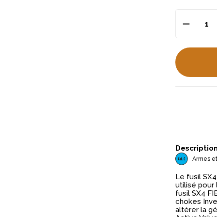
Descriptio
Armes et
Le fusil SX4
utilisé pour
fusil SX4 F
chokes Invec
altérer la 