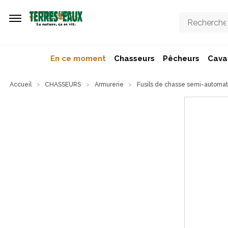
Aller au contenu principal
En ce moment
Chasseurs
Pêcheurs
Caval
Accueil
CHASSEURS
Armurerie
Fusils de chasse semi-automa