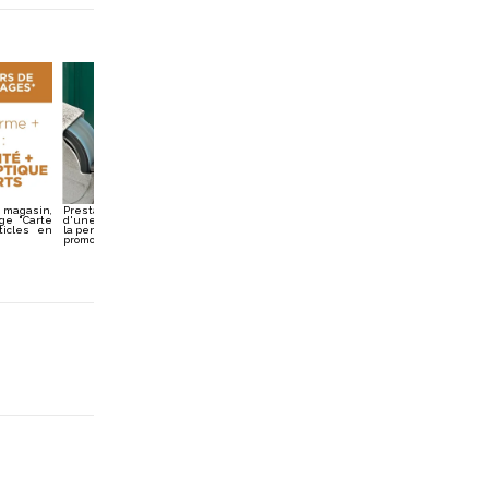
 magasin,
Prestation offerte effectuée uniquement en magasin,
age "Carte
d'une valeur pouvant aller jusque 180€ pour modification de
ticles en
la pente, longueur et avantage. Sont exclus les articles en
promotion ou balisés « Bonne Affaire ».