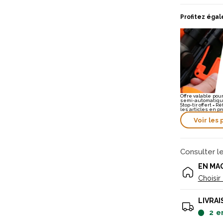
Profitez égal
Offre valable po
semi-automatique
Stop-tir offert = R
les articles en pr
Voir les 
Consulter l
EN MA
Choisir
LIVRAI
2
e