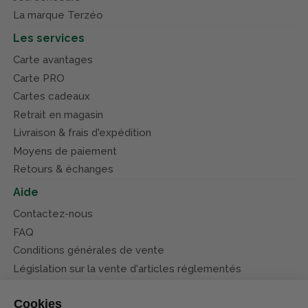
La marque Terzéo
Les services
Carte avantages
Carte PRO
Cartes cadeaux
Retrait en magasin
Livraison & frais d'expédition
Moyens de paiement
Retours & échanges
Aide
Contactez-nous
FAQ
Conditions générales de vente
Législation sur la vente d'articles réglementés
Système d’information sur les armes (SIA)
Cookies
Conditions de nos offres