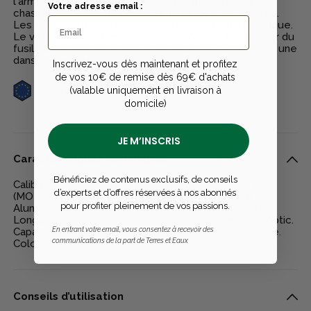
l'arme mesure 76 centimètres. Le canon du fusil de
Votre adresse email :
chasse possède une bande ventilée de 6 millimètres.
Les organes de visée sur le canon sont en fibre optique.
Le viseur de l'arme est une bande rouge. Le chargeur du
fusil possède une capacité de deux cartouches plus une
dans la chambre.
Inscrivez-vous dès maintenant et profitez
de vos 10€ de remise dès 69€ d'achats
(valable uniquement en livraison à
Fabriqué en Europe
domicile)
JE M’INSCRIS
Caractéristiques techniques
Bénéficiez de contenus exclusifs, de conseils
Calibre : 12/89. Chokes : Invector Plus : 3/4 (IM), 1/2
d’experts et d’offres réservées à nos abonnés
(MOD), 1/4 (IC). Bande supérieur : 6 mm. Bascule :
pour profiter pleinement de vos passions.
Aluminium. Crosse : Pistol stock. Canon : Back bore.
Longueur du canon : 76 cm. Organe de visée : fibre optic.
En entrant votre email, vous consentez à recevoir des
Capacité chargeur : 2+1. Crosse et devant : composite.
communications de la part de Terres et Eaux
Coloris : Mobuc. Poids : 3,1 kg
Conseils d’utilisation