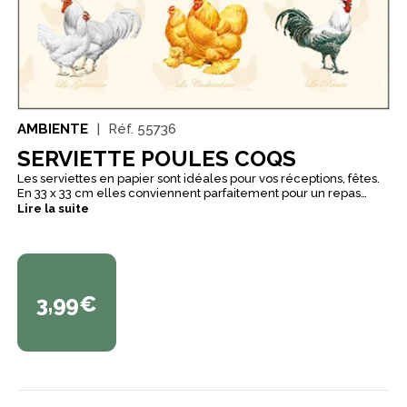
AMBIENTE
Réf.
55736
SERVIETTE POULES COQS
Les serviettes en papier sont idéales pour vos réceptions, fêtes.
En 33 x 33 cm elles conviennent parfaitement pour un repas
mais également pour un lunch ou pour l'apéritif.
Lire la suite
3,99€