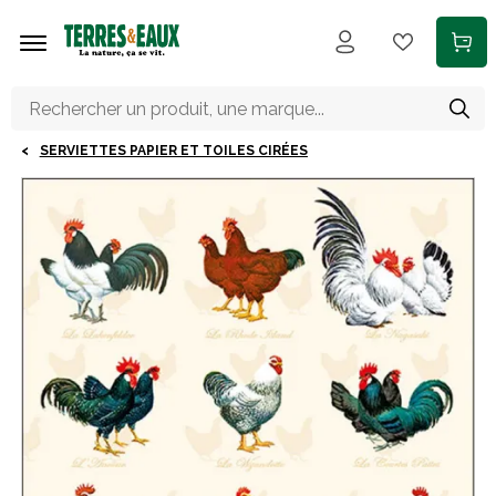
Aller au contenu principal
SERVIETTES PAPIER ET TOILES CIRÉES