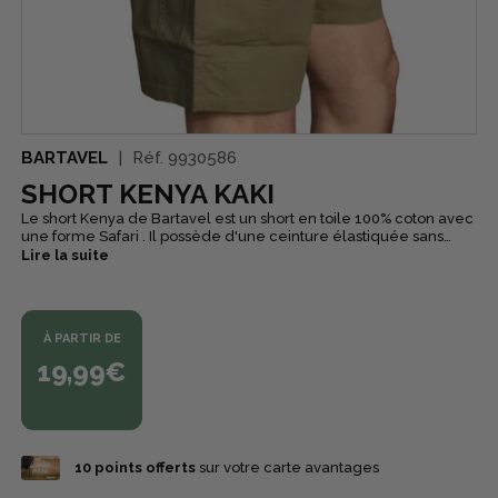
BARTAVEL
Réf.
9930586
SHORT KENYA KAKI
Le short Kenya de Bartavel est un short en toile 100% coton avec
une forme Safari . Il possède d'une ceinture élastiquée sans
braguette et de nombreuses poches : 2 poches côté, 2 poches
Lire la suite
monnaie, 2 poches arrière, 2 poches à soufflet fermé avec
scratch. Vous pourrez le porter lors des journées de beau temps,
pour vos sorties en extérieur, vos balades en pleine nature ou
même vos parties de chasse et de pêche. Ce short kaki pourra
À PARTIR DE
facilement s'accorder avec n'importe quel look et vous
apportera un véritable confort.
19,99€
10
points offerts
sur votre carte avantages