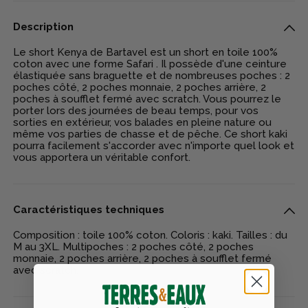
Description
Le short Kenya de Bartavel est un short en toile 100%
coton avec une forme Safari . Il possède d'une ceinture
élastiquée sans braguette et de nombreuses poches : 2
poches côté, 2 poches monnaie, 2 poches arrière, 2
poches à soufflet fermé avec scratch. Vous pourrez le
porter lors des journées de beau temps, pour vos
sorties en extérieur, vos balades en pleine nature ou
même vos parties de chasse et de pêche. Ce short kaki
pourra facilement s'accorder avec n'importe quel look et
vous apportera un véritable confort.
Caractéristiques techniques
Composition : toile 100% coton. Coloris : kaki. Tailles : du
M au 3XL. Multipoches : 2 poches côté, 2 poches
monnaie, 2 poches arrière, 2 poches à soufflet fermé
avec scratch.