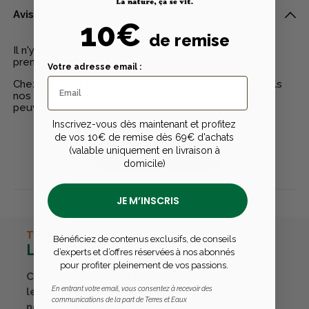
Avis clients
10€
de remise
Il n'y a pas encore d'avis pour ce produit - Soyez le
premier à rédiger un avis
Votre adresse email :
Chez Terres & Eaux, les avis sont 100% certifiés : seuls
nos clients ayant réellement acheté nos produits
peuvent laisser un avis
Inscrivez-vous dès maintenant et profitez
de vos 10€ de remise dès 69€ d'achats
(valable uniquement en livraison à
Publier un avis
domicile)
JE M’INSCRIS
TERRES & EAUX
Bénéficiez de contenus exclusifs, de conseils
La carte avantages
d’experts et d’offres réservées à nos abonnés
pour profiter pleinement de vos passions.
Cumulez des points passions et convertissez-
En entrant votre email, vous consentez à recevoir des
les en bons cadeaux. Bénéficiez également de
communications de la part de Terres et Eaux
nombreux autres avantages.