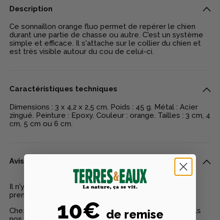
Description
Ce sonnaillon orange fluo permet de repérer le chien
durant une partie de chasse ou autre. C'est un système
simple et efficace. Il s'attache sur le collier du chien et
est très visible autour du cou de celui-ci.
Caractéristiques techniques
Dimensions : 3 x 4,2 x 2,5 cm. Poids : 45 g. Métal : Acier
zingué. Peinture : Epoxy. Couleur : orange. Tailles : 3 cm, 4
cm, 5 cm ou 6 cm.
Avis clients
Il n'y a pas encore d'avis pour ce produit - Soyez le
premier à rédiger un avis
10€
Chez Terres & Eaux, les avis sont 100% certifiés : seuls
de remise
nos clients ayant réellement acheté nos produits