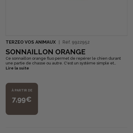
TERZEO VOS ANIMAUX
Réf.
9922952
SONNAILLON ORANGE
Ce sonnaillon orange fluo permet de repérer le chien durant
une partie de chasse ou autre. C'est un système simple et
efficace. Il s'attache sur le collier du chien et est très visible
Lire la suite
autour du cou de celui-ci.
À PARTIR DE
7,99€