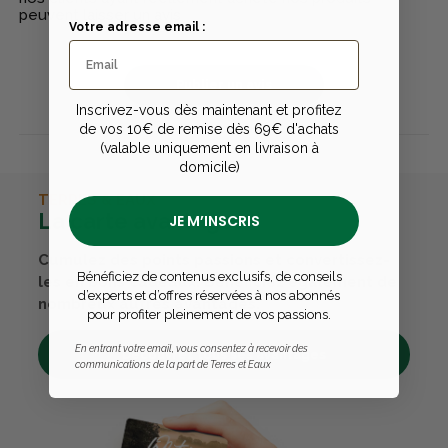
peuvent laisser un avis
Votre adresse email :
Publier un avis
Inscrivez-vous dès maintenant et profitez
de vos 10€ de remise dès 69€ d'achats
(valable uniquement en livraison à
domicile)
TERRES & EAUX
La carte avantages
JE M’INSCRIS
Cumulez des points passions et convertissez-
Bénéficiez de contenus exclusifs, de conseils
les en bons cadeaux. Bénéficiez également de
d’experts et d’offres réservées à nos abonnés
nombreux autres avantages.
pour profiter pleinement de vos passions.
En entrant votre email, vous consentez à recevoir des
Découvrez tous ses avantages
communications de la part de Terres et Eaux