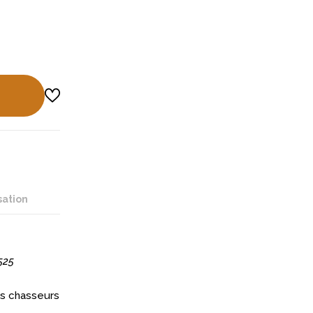
sation
525
es chasseurs