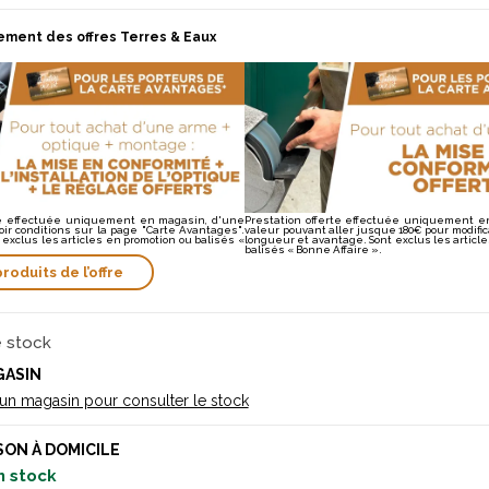
ement des offres Terres & Eaux
rte effectuée uniquement en magasin, d'une
Prestation offerte effectuée uniquement e
oir conditions sur la page "Carte Avantages".
valeur pouvant aller jusque 180€ pour modific
 exclus les articles en promotion ou balisés «
longueur et avantage. Sont exclus les articl
balisés « Bonne Affaire ».
produits de l’offre
e stock
GASIN
 un magasin pour consulter le stock
SON À DOMICILE
n stock