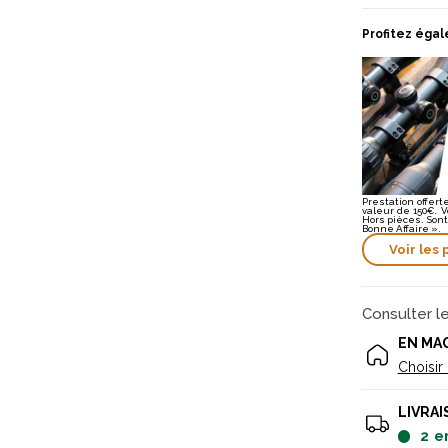
Profitez égal
Prestation offe
valeur de 150€. V
Hors pièces. Sont
Bonne Affaire ».
Voir les 
Consulter l
EN MA
Choisir
LIVRAI
2
e