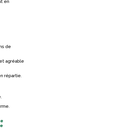
ut en
ins de
 et agréable
n répartie.
.
erme.
te
te