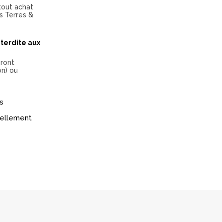
tout achat
s Terres &
terdite aux
eront
on) ou
s
réellement