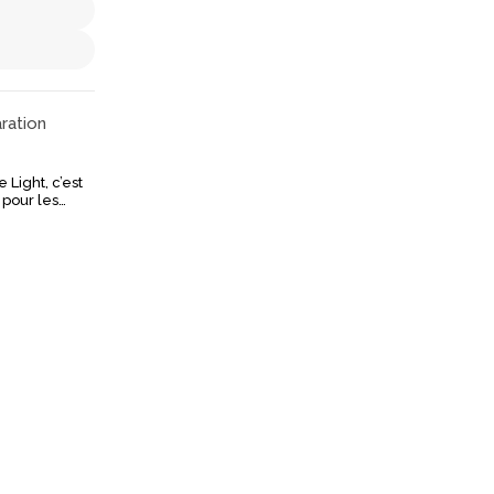
ration
Light, c’est
ur chasser