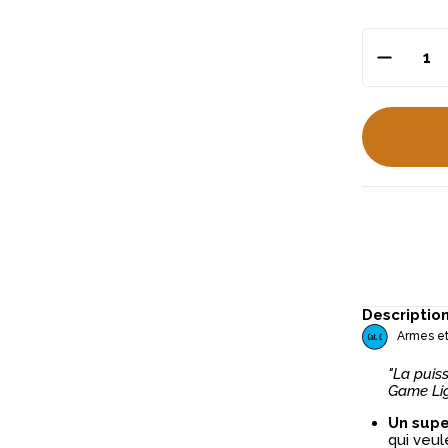
Descriptio
Armes et
"La puiss
Game Ligh
Un supe
qui veul