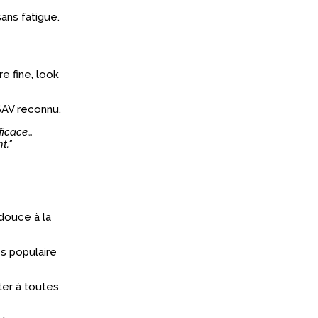
sans fatigue.
e fine, look
 SAV reconnu.
ficace…
t."
douce à la
ès populaire
ter à toutes