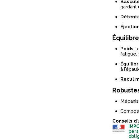
Bascul
gardant 
Détent
Éjectio
Équilibre
Poids
: 
fatigue,
Équilib
à l’épaul
Recul m
Robustess
Mécanism
Composan
Conseils d’
IMPO
pers
obli