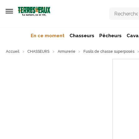
Aller au contenu principal
En ce moment
Chasseurs
Pêcheurs
Caval
Accueil
CHASSEURS
Armurerie
Fusils de chasse superposés