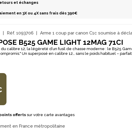
etours et échanges
aiement en 3X ou 4X sans frais dès 390€
G
Réf.
1093706
Arme 1 coup par canon C1c soumise à décla
OSE B525 GAME LIGHT 12MAG 71CI
 du calibre 12, la légèreté d’un fusil de chasse moderne : le B525 Game 
12… sans le poids habituel – parfait pour les
lent la polyvalence du calibre 12 avec plus de confort. Conçu pour la chasse
montagne… il suit partout sans fatigue. Excellente maniabilité – la bascule en
e l’arme sans compromettre sa robustesse. Esthétique sobre et efficace –
 poncée-huilée, gravure fine, look moderne mais classique. La garantie
té mécanique, finitions de qualité, et un SAV reconnu. "Avec le B525 Game Light,
calibre 12 dans ce qu’il a de plus efficace… mais en version allégée po
s, plus confortablement."
€
points offerts
sur votre carte avantages
ement en France métropolitaine