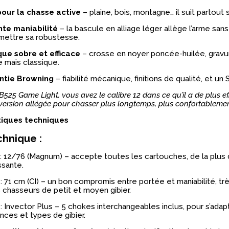
our la chasse active
– plaine, bois, montagne… il suit partout 
nte maniabilité
– la bascule en alliage léger allège l’arme sans
ettre sa robustesse.
que sobre et efficace
– crosse en noyer poncée-huilée, gravur
 mais classique.
ntie Browning
– fiabilité mécanique, finitions de qualité, et un
B525 Game Light, vous avez le calibre 12 dans ce qu’il a de plus ef
version allégée pour chasser plus longtemps, plus confortablemen
tiques techniques
chnique :
: 12/76 (Magnum) – accepte toutes les cartouches, de la plus 
ssante.
: 71 cm (CI) – un bon compromis entre portée et maniabilité, tr
 chasseurs de petit et moyen gibier.
: Invector Plus – 5 chokes interchangeables inclus, pour s’adap
ances et types de gibier.