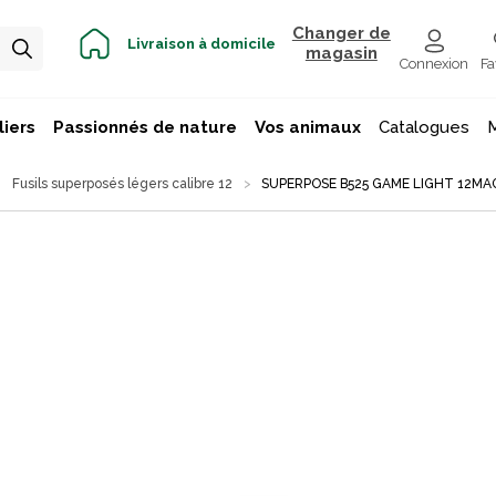
Changer de
Livraison à domicile
magasin
Connexion
Fa
iers
Passionnés de nature
Vos animaux
Catalogues
Fusils superposés légers calibre 12
SUPERPOSE B525 GAME LIGHT 12MAG