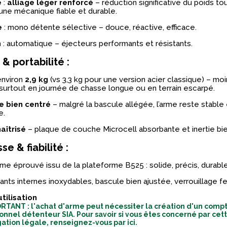
e
:
alliage léger renforcé
– réduction significative du poids to
une mécanique fiable et durable.
e
: mono détente sélective – douce, réactive, efficace.
n
: automatique – éjecteurs performants et résistants.
 & portabilité :
environ
2,9 kg
(vs 3,3 kg pour une version acier classique) – mo
 surtout en journée de chasse longue ou en terrain escarpé.
re bien centré
– malgré la bascule allégée, l’arme reste stable
e.
aîtrisé
– plaque de couche Microcell absorbante et inertie bie
e & fiabilité :
e éprouvé issu de la plateforme B525 : solide, précis, durable
ts internes inoxydables, bascule bien ajustée, verrouillage f
utilisation
RTANT : l'achat d'arme peut nécessiter la création d'un comp
onnel détenteur SIA. Pour savoir si vous êtes concerné par cet
gation légale, renseignez-vous par ici.