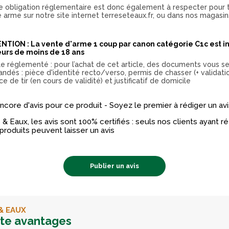
e obligation réglementaire est donc également à respecter pour 
e arme sur notre site internet terreseteaux.fr, ou dans nos magasin
.
NTION : La vente d'arme 1 coup par canon catégorie C1c est in
urs de moins de 18 ans
cle réglementé : pour l’achat de cet article, des documents vous s
ndés : pièce d'identité recto/verso, permis de chasser (+ validati
ce de tir (en cours de validité) et justificatif de domicile
 encore d'avis pour ce produit - Soyez le premier à rédiger un avi
& Eaux, les avis sont 100% certifiés : seuls nos clients ayant 
produits peuvent laisser un avis
Publier un avis
& EAUX
rte avantages