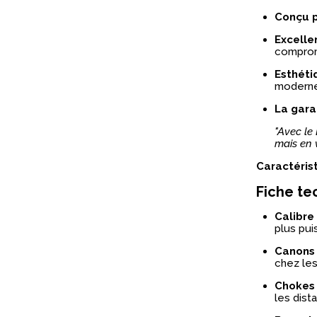
Conçu p
Excelle
comprom
Esthéti
moderne
La gara
"Avec le 
mais en 
Caractéris
Fiche te
Calibre
plus pui
Canons
chez les
Chokes
les dist