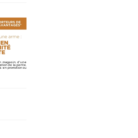
n magasin, d'une
ation de la pente,
es en promotion ou