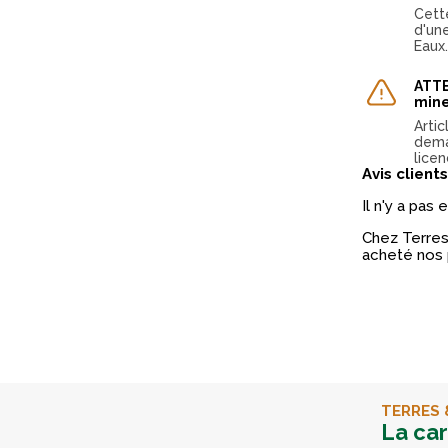
Cett
d'un
Eaux
ATTE
mine
Arti
dema
licen
Avis clients
Il n'y a pas
Chez Terres 
acheté nos 
TERRES 
La ca