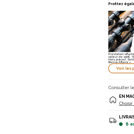
Profitez égal
Prestation offe
valeur de 150€. V
Hors pièces. Sont
Bonne Affaire ».
Voir les 
Consulter l
EN MA
Choisir
LIVRAI
8
e