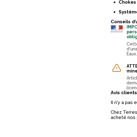
Chokes 
Système
Conseils d’
IMPO
pers
obli
Cett
d'un
Eaux
ATTE
mine
Arti
dema
licen
Avis clients
Il n'y a pas
Chez Terres 
acheté nos 