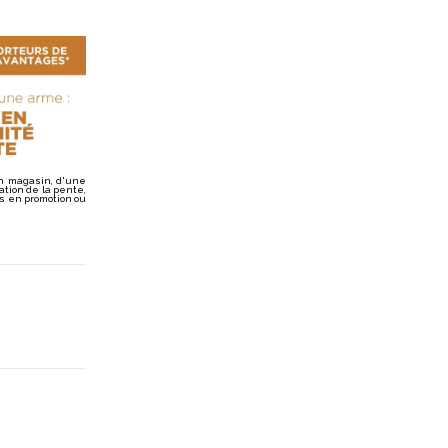
n magasin, d'une
ation de la pente,
es en promotion ou