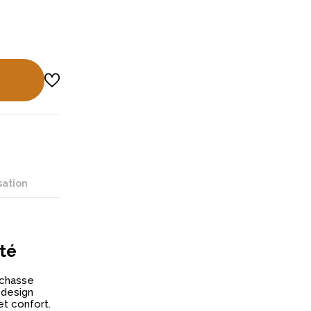
sation
ité
 chasse
 design
et confort.