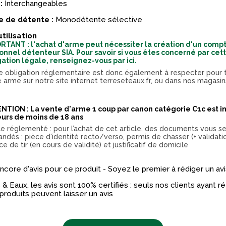
:
Interchangeables
 de détente :
Monodétente sélective
utilisation
RTANT : l'achat d'arme peut nécessiter la création d'un comp
onnel détenteur SIA. Pour savoir si vous êtes concerné par cet
gation légale, renseignez-vous par ici.
e obligation réglementaire est donc également à respecter pour 
e arme sur notre site internet terreseteaux.fr, ou dans nos magasin
.
NTION : La vente d'arme 1 coup par canon catégorie C1c est in
urs de moins de 18 ans
cle réglementé : pour l’achat de cet article, des documents vous s
ndés : pièce d'identité recto/verso, permis de chasser (+ validati
ce de tir (en cours de validité) et justificatif de domicile
 encore d'avis pour ce produit - Soyez le premier à rédiger un avi
& Eaux, les avis sont 100% certifiés : seuls nos clients ayant 
produits peuvent laisser un avis