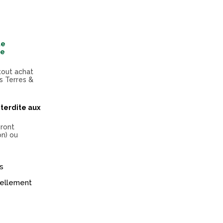
te
te
tout achat
s Terres &
terdite aux
eront
on) ou
s
réellement