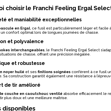
i choisir le Franchi Feeling Ergal Selec
té et maniabilité exceptionnelles
bascule en Ergal
, ce fusil est particulièrement léger et facile 
t un confort optimal lors de longues journées de chasse.
ion et polyvalence
hokes interchangeables
, le Franchi Feeling Ergal Select s’ada
situations de chasse, offrant une précision inégalée.
ique et robustesse
n noyer huilé
et ses
finitions soignées
confèrent à ce fusil 
e. Sa construction garantit également une résistance à l’épreu
t de tir amélioré
de couche en caoutchouc ventilé
absorbe efficacement le re
tir plus doux et une meilleure maîtrise.
 disponibles