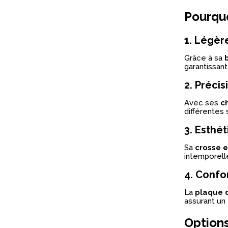
Pourquo
1.
Légère
Grâce à sa
garantissan
2.
Précis
Avec ses
c
différentes 
3.
Esthét
Sa
crosse e
intemporell
4.
Confor
La
plaque 
assurant un 
Options