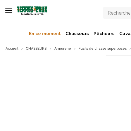
Aller au contenu principal
En ce moment
Chasseurs
Pêcheurs
Caval
Accueil
CHASSEURS
Armurerie
Fusils de chasse superposés