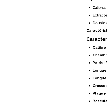
Calibres 
Extract
Double 
Caractéris
Caractér
Calibre 
Chambr
Poids :
E
Longueu
Longueu
Crosse 
Plaque 
Bascule