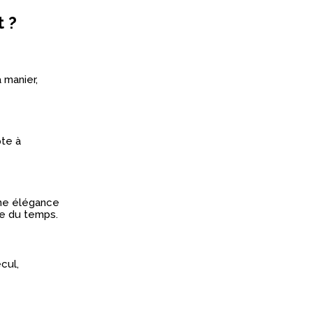
t ?
à manier,
pte à
une élégance
ve du temps.
cul,