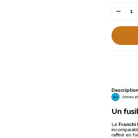
Descriptio
Armes et
Un fusi
Le
Franchi 
incomparable
raffiné en f