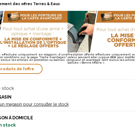
ement des offres Terres & Eaux
rte effectuée uniquement en magasin, d'une
Prestation offerte effectuée uniquement e
oir conditions sur la page "Carte Avantages".
valeur pouvant aller jusque 180€ pour modific
 exclus les articles en promotion ou balisés «
longueur et avantage. Sont exclus les articl
balisés « Bonne Affaire ».
produits de l’offre
e stock
GASIN
 un magasin pour consulter le stock
SON À DOMICILE
n stock