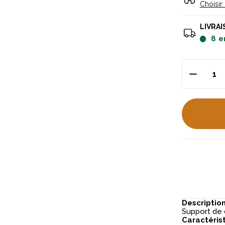
Choisir
LIVRAI
8
e
Descriptio
Support de 
Caractéris