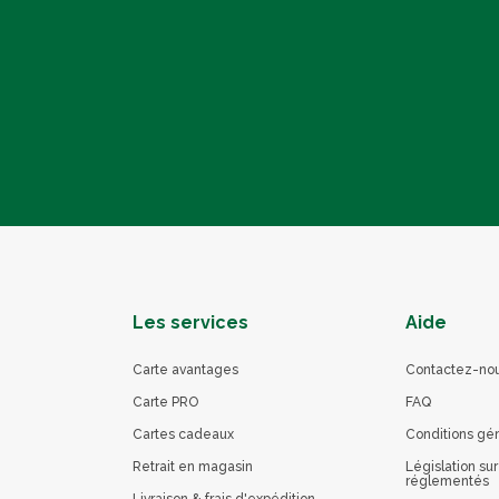
Les services
Aide
Carte avantages
Contactez-no
Carte PRO
FAQ
Cartes cadeaux
Conditions gé
Retrait en magasin
Législation sur
réglementés
Livraison & frais d'expédition