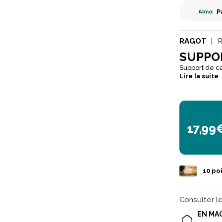
P
RAGOT
R
SUPPO
Support de c
Lire la suite
17,99
10
poi
Consulter l
EN MA