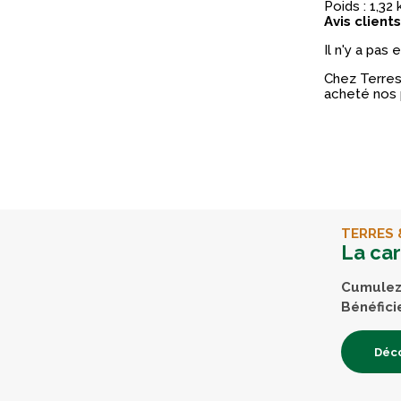
Poids : 1,32 
Avis clients
Il n'y a pas
Chez Terres 
acheté nos 
TERRES 
La ca
Cumulez 
Bénéfici
Déco