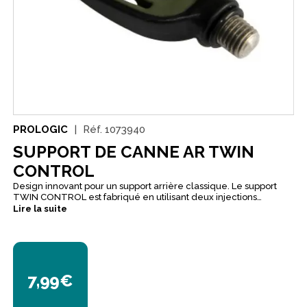
PROLOGIC
Réf.
1073940
SUPPORT DE CANNE AR TWIN
CONTROL
Design innovant pour un support arrière classique. Le support
TWIN CONTROL est fabriqué en utilisant deux injections
différentes: plastique rigide sur l’extérieur et caoutchouc semi-
Lire la suite
souple pour la partie interne
7,99€