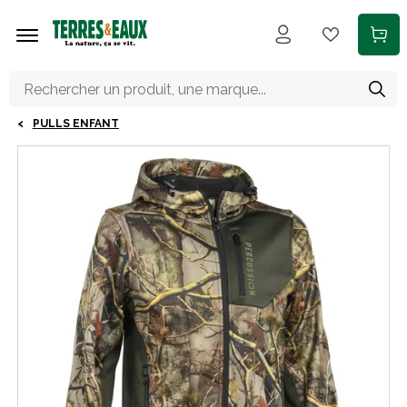
Aller au contenu principal
PULLS ENFANT