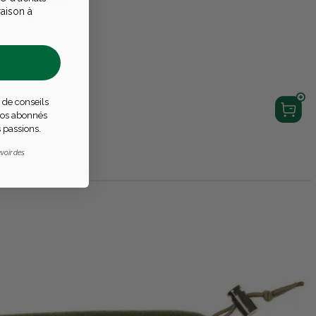
raison à
 de conseils
ON RENFORCE
 nos abonnés
 passions.
voir des