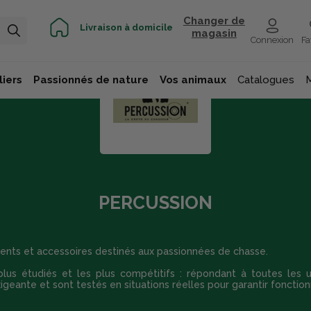
Changer de
Livraison à domicile
magasin
Connexion
Fa
iers
Passionnés de nature
Vos animaux
Catalogues
PERCUSSION
ts et accessoires destinés aux passionnées de chasse.
plus étudiés et les plus compétitifs : répondant à toutes les uti
xigeante et sont testés en situations réelles pour garantir fonctionn