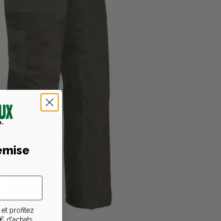
emise
et profitez
€ d'achats