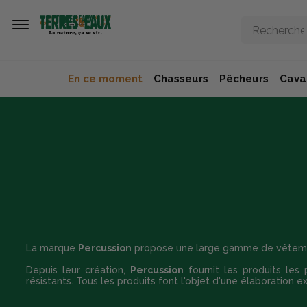
Aller au contenu principal
En ce moment
Chasseurs
Pêcheurs
Caval
La marque
Percussion
propose une large gamme de vêtemen
Depuis leur création,
Percussion
fournit les produits les 
résistants. Tous les produits font l'objet d'une élaboration e