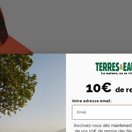
10€
de r
Votre adresse email :
Inscrivez-vous dès maintenant 
de vos 10€ de remise dès 69