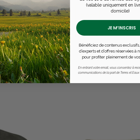
(valable uniquement en liv
À PARTIR DE
domicile)
20,60€
BONNE AFFAIRE
JE M’INSCRIS
PERCUSSION
Bénéficiez de contenus exclusifs,
PANTALON RONCIER TRADITI
d’experts et d’offres réservées à
pour profiter pleinement de vos
Disponible en livraison
En entrant votre email, vous consentez à rece
communications de la part de Terres et Eaux