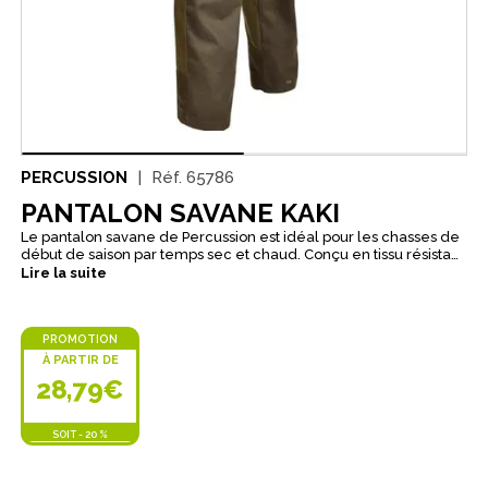
PERCUSSION
Réf.
65786
PANTALON SAVANE KAKI
Le pantalon savane de Percussion est idéal pour les chasses de
début de saison par temps sec et chaud. Conçu en tissu résistant
mêlant polyester et coton, il offre confort et durabilité.
Lire la suite
Fonctionnel, il dispose de 7 poches dont une poche couteau,
d’une ceinture élastiquée antiglisse et de genoux préformés
pour une grande liberté de mouvement. Un pantalon de chasse
PROMOTION
pratique et fiable sur le terrain.
À PARTIR DE
28,79€
SOIT
-
20 %