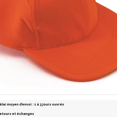
élai moyen d’envoi : 1 à 3 jours ouvrés
etours et échanges