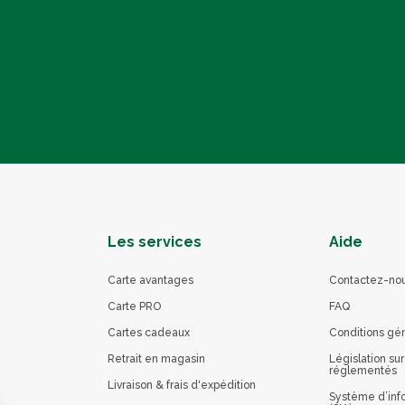
Les services
Aide
Carte avantages
Contactez-no
Carte PRO
FAQ
Cartes cadeaux
Conditions gé
Retrait en magasin
Législation sur
réglementés
Livraison & frais d'expédition
Système d’info