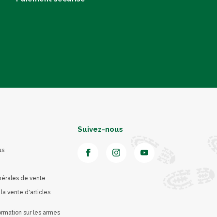
Suivez-nous
us
nérales de vente
 la vente d'articles
rmation sur les armes