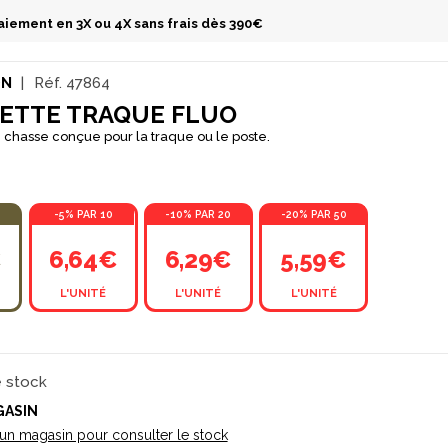
aiement en 3X ou 4X sans frais dès 390€
ON
Réf.
47864
ETTE TRAQUE FLUO
chasse conçue pour la traque ou le poste.
-5% PAR 10
-10% PAR 20
-20% PAR 50
€
6,64€
6,29€
5,59€
L'UNITÉ
L'UNITÉ
L'UNITÉ
e stock
GASIN
 un magasin pour consulter le stock