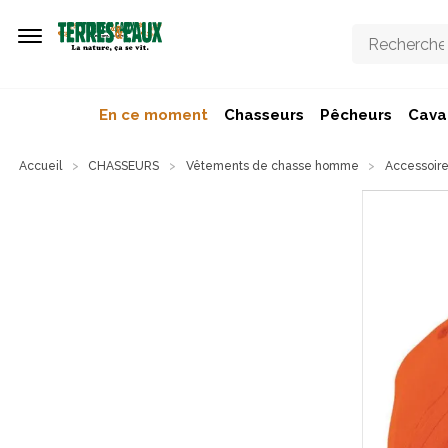
Aller au contenu principal
En ce moment
Chasseurs
Pêcheurs
Caval
Accueil
CHASSEURS
Vêtements de chasse homme
Accessoire