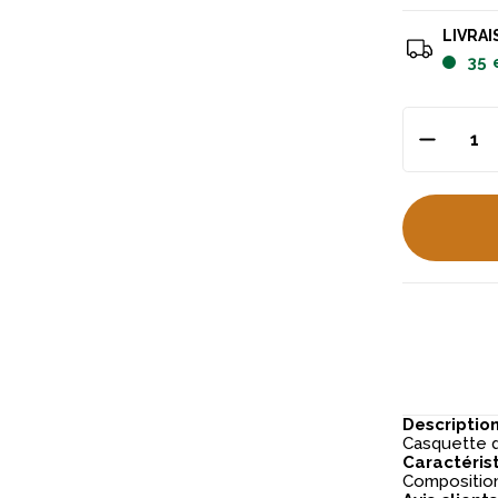
LIVRAI
35
Descriptio
Casquette d
Caractéris
Composition: