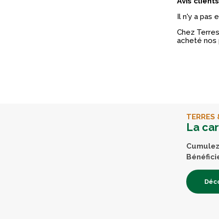
Avis clients
Il n'y a pas
Chez Terres 
acheté nos 
TERRES 
La ca
Cumulez 
Bénéfici
Déco