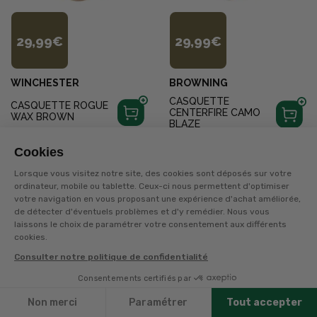
29,99€
29,99€
WINCHESTER
BROWNING
CASQUETTE
CASQUETTE ROGUE
CENTERFIRE CAMO
WAX BROWN
BLAZE
+
20
points
sur la carte
+
20
points
sur la carte
Cookies
Disponible en livraison
Disponible en livraison
Lorsque vous visitez notre site, des cookies sont déposés sur votre
ordinateur, mobile ou tablette. Ceux-ci nous permettent d'optimiser
votre navigation en vous proposant une expérience d'achat améliorée,
1
2
de détecter d'éventuels problèmes et d'y remédier. Nous vous
laissons le choix de paramétrer votre consentement aux différents
cookies.
Page suivante
Consulter notre politique de confidentialité
Consentements certifiés par
Filtres
TERRES & EAUX
Non merci
Paramétrer
Tout accepter
La carte avantages