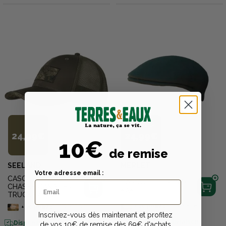
À PARTIR DE
24,99€
24,99€
10€
de remise
SEELAND
MERLET
Votre adresse email :
CASQUETTE DE
CASQUETTE BOMBE
CHASSE GANISTER
KAKI
TRUCKER PINE
+
20
points
sur la carte
+
20
points
sur la carte
Inscrivez-vous dès maintenant et profitez
Disponible en livraison
Disponible en livraison
de vos 10€ de remise dès 69€ d'achats