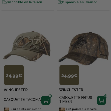
Disponible en livraison
Disponible en livraison
24,99€
24,99€
WINCHESTER
WINCHESTER
CASQUETTE FERUS
CASQUETTE TACOMA
TIMBER
+
20
points
sur la carte
+
20
points
sur la carte