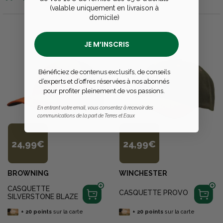
(valable uniquement en livraison à
domicile)
JE M’INSCRIS
Bénéficiez de contenus exclusifs, de conseils
d’experts et d’offres réservées à nos abonnés
pour profiter pleinement de vos passions.
En entrant votre email, vous consentez à recevoir des
communications de la part de Terres et Eaux
24,99€
24,99€
BROWNING
WINCHESTER
CASQUETTE
CASQUETTE PROVO
SILVERSTONE BLAZE
+
20
points
sur la carte
+
20
points
sur la carte