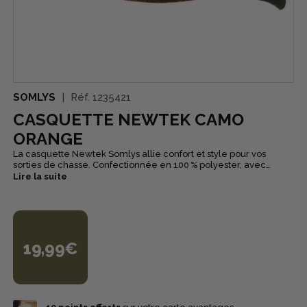
SOMLYS
Réf.
1235421
CASQUETTE NEWTEK CAMO
ORANGE
La casquette Newtek Somlys allie confort et style pour vos
sorties de chasse. Confectionnée en 100 % polyester, avec
broderie sur le devant et de taille unique réglable à l’arrière,
Lire la suite
elle est disponible en camo orange, pour un porté pratique et
adapté à toutes les situations.
19,99€