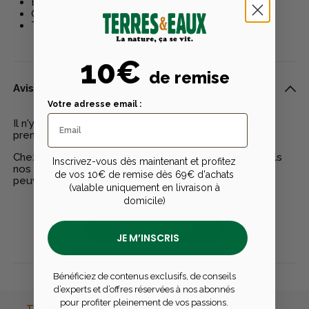
Broderie sur le devant.
Coloris : kaki, camouflage fire et orange.
Taille unique réglable à l'arrière.
10€
de remise
Avis clients
Votre adresse email :
Il n'y a pas encore d'avis pour ce produit - Soyez le
premier à rédiger un avis
Chez Terres & Eaux, les avis sont 100% certifiés : seuls
Inscrivez-vous dès maintenant et profitez
nos clients ayant réellement acheté nos produits
de vos 10€ de remise dès 69€ d'achats
peuvent laisser un avis
(valable uniquement en livraison à
domicile)
Publier un avis
JE M’INSCRIS
Bénéficiez de contenus exclusifs, de conseils
d’experts et d’offres réservées à nos abonnés
pour profiter pleinement de vos passions.
TERRES & EAUX