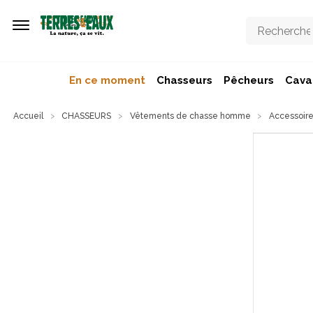
Aller au contenu principal
En ce moment
Chasseurs
Pêcheurs
Caval
Accueil
CHASSEURS
Vêtements de chasse homme
Accessoire