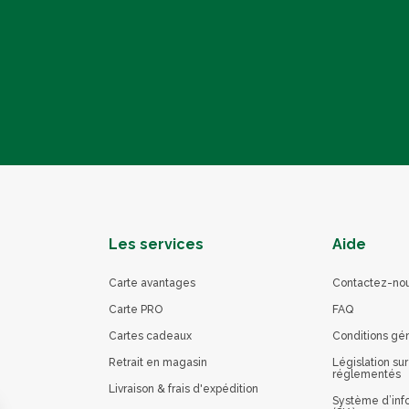
Les services
Aide
Carte avantages
Contactez-no
Carte PRO
FAQ
Cartes cadeaux
Conditions gé
Retrait en magasin
Législation sur
réglementés
Livraison & frais d'expédition
Système d’info