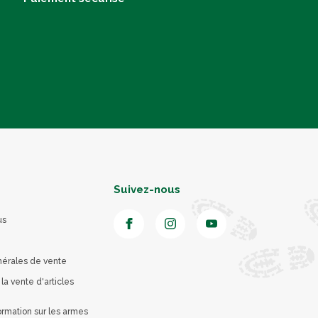
Suivez-nous
us
nérales de vente
 la vente d'articles
rmation sur les armes