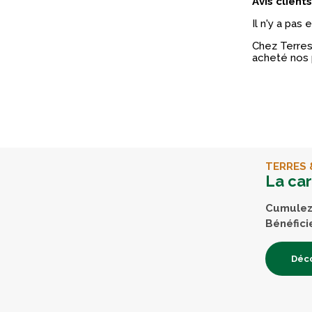
Avis clients
Il n'y a pas
Chez Terres 
acheté nos 
TERRES 
La ca
Cumulez 
Bénéfici
Déco