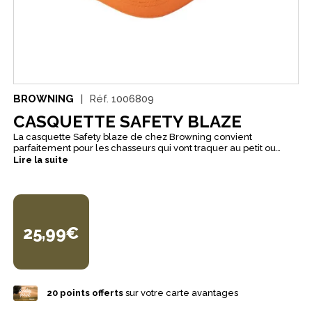
BROWNING
Réf.
1006809
CASQUETTE SAFETY BLAZE
La casquette Safety blaze de chez Browning convient
parfaitement pour les chasseurs qui vont traquer au petit ou
grand gibier. La casquette Safety blaze renforce la sécurité
Lire la suite
lorsque vous êtes dans la traque. Elle dispose d’une fermeture
auto-grippant à l’arrière afin d’avoir un meilleur maintien. On
retrouve sur le devant le logo Browning en couleur noir.
25,99€
20
points offerts
sur votre carte avantages