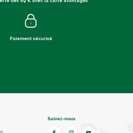
ferte dès 89 € avec la carte avantages*
Paiement sécurisé
Suivez-nous
us