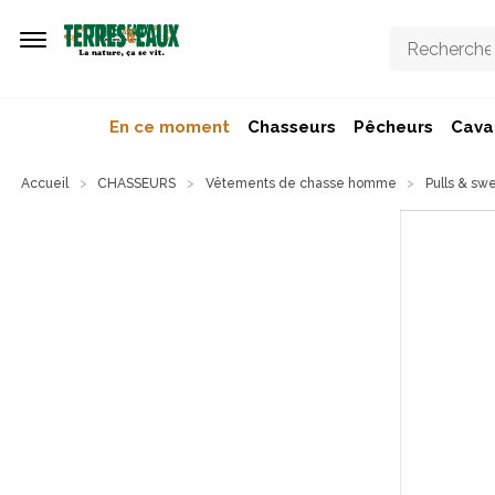
Aller au contenu principal
En ce moment
Chasseurs
Pêcheurs
Caval
Accueil
CHASSEURS
Vêtements de chasse homme
Pulls & sw