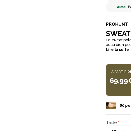
P
PROHUNT
SWEAT
Le sweat polo
aussi bien pou
classique et 
Lire la suite
meilleure rés
À PARTIR D
69,99
60
poi
Taille