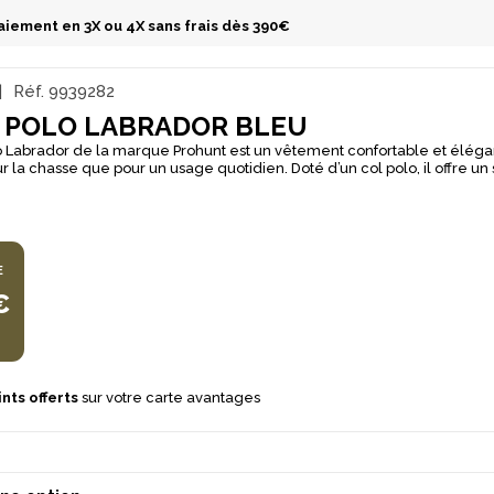
aiement en 3X ou 4X sans frais dès 390€
Réf.
9939282
 POLO LABRADOR BLEU
 Labrador de la marque Prohunt est un vêtement confortable et éléga
r la chasse que pour un usage quotidien. Doté d’un col polo, il offre un 
polyvalent. Ses coudières en velours côtelé apportent à la fois du cara
istance.
E
€
nts offerts
sur votre carte avantages