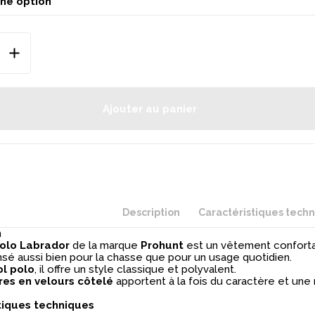
Ajouter au panier
Description
Caractéristiques tech
n
olo Labrador
de la marque
Prohunt
est un vêtement conforta
nsé aussi bien pour la chasse que pour un usage quotidien.
ol polo
, il offre un style classique et polyvalent.
res en velours côtelé
apportent à la fois du caractère et une
tiques techniques