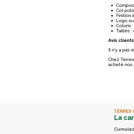
Composit
Col polo
Finition
Logo sur
Coloris :
Tailles :
Avis clients
Il n'y a pas
Chez Terres 
acheté nos 
TERRES 
La ca
Cumulez 