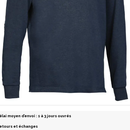
élai moyen d’envoi : 1 à 3 jours ouvrés
etours et échanges