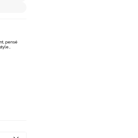
nt, pensé
style
ctère et une