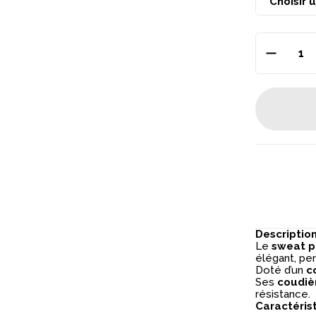
Descriptio
Le
sweat p
élégant, pe
Doté d’un
c
Ses
coudiè
résistance.
Caractéris