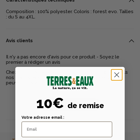
Caractéristiques techniques
Composition : 100% polyester. Coloris : forest evo. Tailles
: du S au 4XL.
Avis clients
Il n'y a pas encore d'avis pour ce produit - Soyez le
premier à rédiger un avis
Chez Terres & Eaux, les avis sont 100% certifiés : seuls
nos clients ayant réellement acheté nos produits
peuvent laisser un avis
10€
de remise
Publier un avis
Votre adresse email :