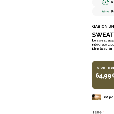
R
P
GABION UN
SWEAT 
Le sweat zipp
intégrale zip
au quotidien. 
Lire la suite
amoureux de
À PARTIR D
64,99
60
poi
Taille