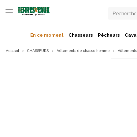
Aller au contenu principal
En ce moment
Chasseurs
Pêcheurs
Caval
Accueil
CHASSEURS
Vêtements de chasse homme
Vêtements 