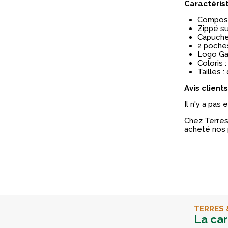
Caractéris
Composit
Zippé su
Capuche 
2 poche
Logo Gab
Coloris :
Tailles :
Avis clients
Il n'y a pas
Chez Terres 
acheté nos 
TERRES 
La ca