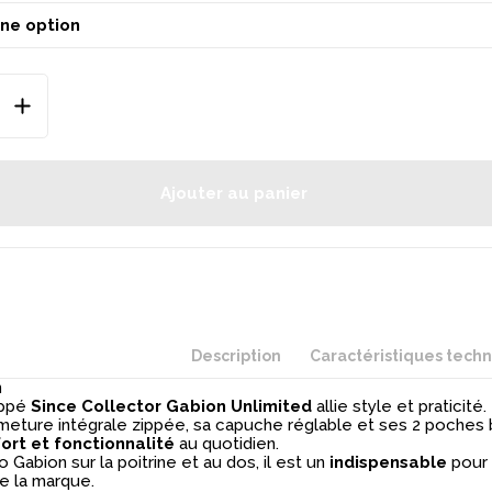
Ajouter au panier
Description
Caractéristiques tech
n
ippé
Since Collector
Gabion Unlimited
allie style et praticité.
meture intégrale zippée, sa capuche réglable et ses 2 poches b
ort et fonctionnalité
au quotidien.
 Gabion sur la poitrine et au dos, il est un
indispensable
pour 
 la marque.