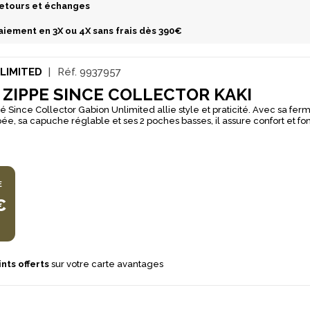
etours et échanges
aiement en 3X ou 4X sans frais dès 390€
LIMITED
Réf.
9937957
ZIPPE SINCE COLLECTOR KAKI
é Since Collector Gabion Unlimited allie style et praticité. Avec sa fer
pée, sa capuche réglable et ses 2 poches basses, il assure confort et fo
Orné du logo Gabion sur la poitrine et au dos, il est un indispensable po
 la marque.
E
€
nts offerts
sur votre carte avantages