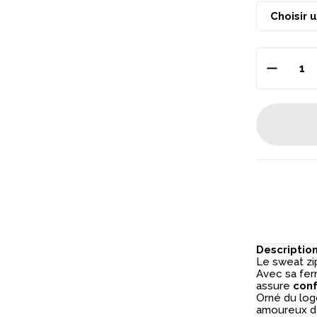
Descriptio
Le sweat z
Avec sa fer
assure
conf
Orné du logo
amoureux de