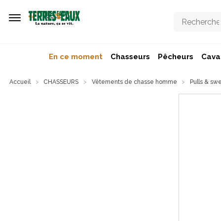
Aller au contenu principal
En ce moment
Chasseurs
Pêcheurs
Caval
Accueil
CHASSEURS
Vêtements de chasse homme
Pulls & sw