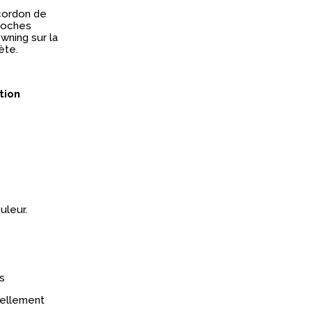
ordon de
oches
owning
sur la
ète.
ation
uleur.
s
réellement