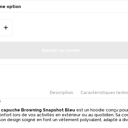
Ajouter au panier
Description
Caractéristiques tech
n
 capuche Browning Snapshot Bleu
est un hoodie conçu pour 
nfort lors de vos activités en extérieur ou au quotidien.
Sa co
son design soigné en font un vêtement polyvalent, adapté à di