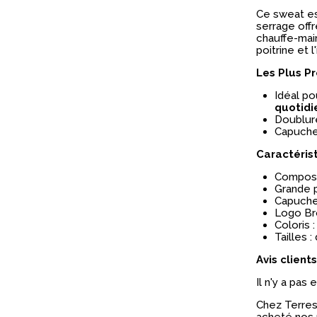
Ce sweat es
serrage off
chauffe-mai
poitrine et 
Les Plus Pr
Idéal po
quotidi
Doublur
Capuche
Caractéris
Composit
Grande 
Capuche
Logo Bro
Coloris :
Tailles :
Avis clients
Il n'y a pas
Chez Terres 