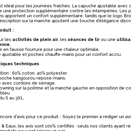
t idéal pour les journées fraîches
.
La
capuche ajustable
avec c
re une protection supplémentaire contre les intempéries.
Les
p
ns
apportent un confort supplémentaire, tandis que le
logo Br
l'inscription sur la manche ajoutent une touche d'élégance discr
oduit :
ur les
activités de plein air
, les
séances de tir
ou une
utilis
enne
,
e en fausse fourrure
pour une
chaleur optimale,
 ajustable
et
poches chauffe-mains
pour un
confort accru.
tiques techniques
ion : 60% coton, 40% polyester.
poche kangourou repose-mains.
 avec cordons de serrage.
wning sur la poitrine et la manche gauche en opposition de co
 bleu.
 du S au 3XL.
 encore d'avis pour ce produit - Soyez le premier à rédiger un avi
& Eaux, les avis sont 100% certifiés : seuls nos clients ayant 