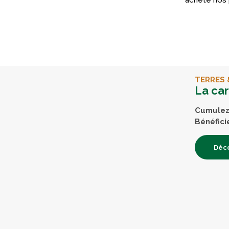
acheté nos 
TERRES 
La ca
Cumulez 
Bénéfici
Déco