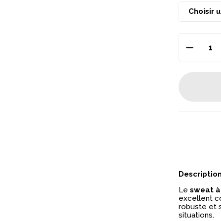
Descriptio
Le
sweat à
excellent co
robuste et 
situations.