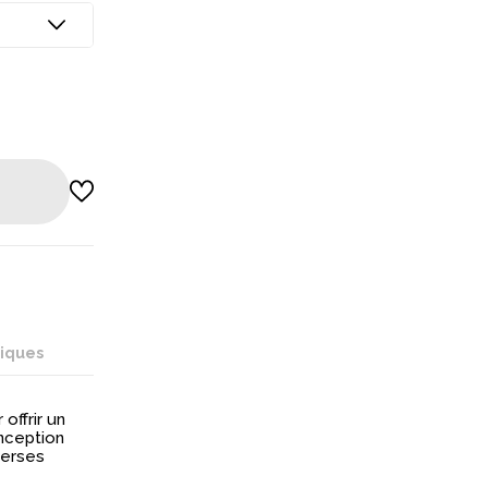
niques
offrir un
nception
verses