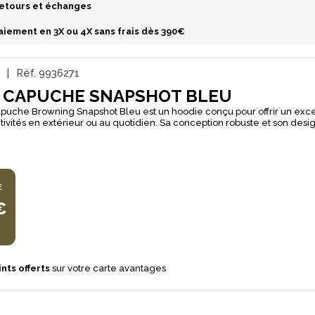
etours et échanges
aiement en 3X ou 4X sans frais dès 390€
G
Réf.
9936271
 CAPUCHE SNAPSHOT BLEU
puche Browning Snapshot Bleu est un hoodie conçu pour offrir un exce
ctivités en extérieur ou au quotidien. Sa conception robuste et son desi
ent polyvalent, adapté à diverses situations. Ce sweat est idéal pour le
capuche ajustable avec cordon de serrage offre une protection supplé
tempéries. Les poches chauffe-mains apportent un confort supplémentai
rowning sur la poitrine et l'inscription sur la manche ajoutent une tou
de plein air, les séances de tir ou une utilisation
E
 Doublure en fausse fourrure pour une chaleur optimale, Capuche
poches chauffe-mains pour un confort accru.
€
nts offerts
sur votre carte avantages