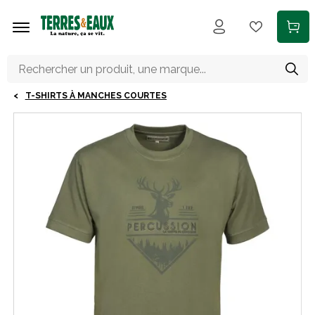
Aller au contenu principal
T-SHIRTS À MANCHES COURTES