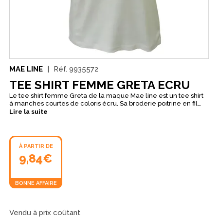
MAE LINE
Réf.
9935572
TEE SHIRT FEMME GRETA ECRU
Le tee shirt femme Greta de la maque Mae line est un tee shirt
à manches courtes de coloris écru. Sa broderie poitrine en fil
doré le rend très élégant. Vous pourrez porter le tee shirt Greta
Lire la suite
en toutes circonstances : chic ou décontracté durant tout l’été.
À PARTIR DE
9,84€
BONNE AFFAIRE
Vendu à prix coûtant