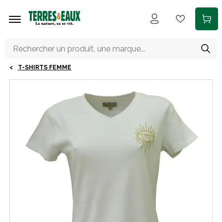
Aller au contenu principal
T-SHIRTS FEMME