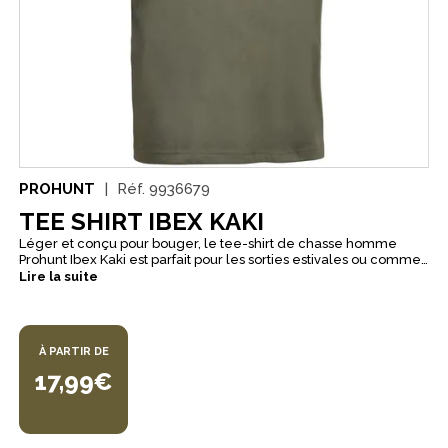
PROHUNT
Réf.
9936679
TEE SHIRT IBEX KAKI
Léger et conçu pour bouger, le tee-shirt de chasse homme
Prohunt Ibex Kaki est parfait pour les sorties estivales ou comme
première couche. Sa coupe ajustée mais confortable suit vos
Lire la suite
mouvements sans gêne, et son coloris kaki discret s’adapte à
tous les environnements naturels. Que ce soit pour la chasse
active, la randonnée ou le quotidien en pleine nature, c’est un
tee-shirt 100% coton polyvalent, pratique et agréable à porter.
À PARTIR DE
17,99€