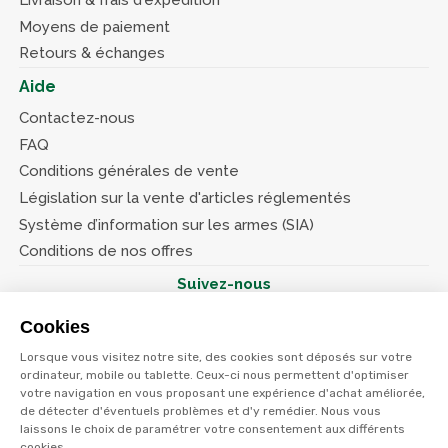
Livraison & frais d'expédition
Moyens de paiement
Retours & échanges
Aide
Contactez-nous
FAQ
Conditions générales de vente
Législation sur la vente d'articles réglementés
Système d’information sur les armes (SIA)
Conditions de nos offres
Suivez-nous
Cookies
Lorsque vous visitez notre site, des cookies sont déposés sur votre
ordinateur, mobile ou tablette. Ceux-ci nous permettent d'optimiser
votre navigation en vous proposant une expérience d'achat améliorée,
© Terres et eaux 2026
Politique de confidentialité
de détecter d'éventuels problèmes et d'y remédier. Nous vous
Mentions légales
laissons le choix de paramétrer votre consentement aux différents
CGV
cookies.