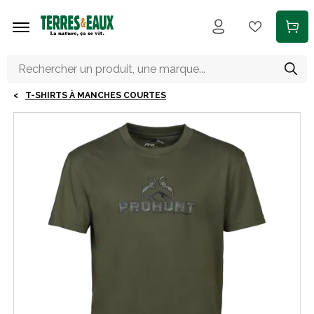
Aller au contenu principal
T-SHIRTS À MANCHES COURTES