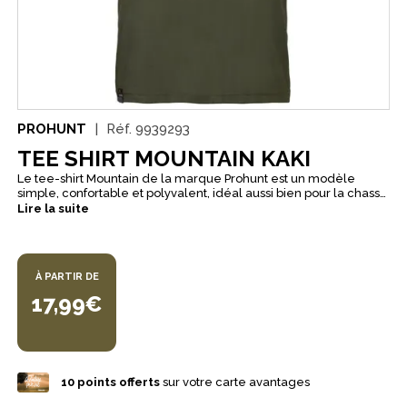
PROHUNT
Réf.
9939293
TEE SHIRT MOUNTAIN KAKI
Le tee-shirt Mountain de la marque Prohunt est un modèle
simple, confortable et polyvalent, idéal aussi bien pour la chasse
que pour un usage quotidien. Confectionné en 100 % coton, il
Lire la suite
offre un toucher doux et agréable ainsi qu’un confort optimal
tout au long de la journée. Son col rond et ses manches courtes
en font un vêtement facile à porter en toute saison.
À PARTIR DE
17,99€
10
points offerts
sur votre carte avantages