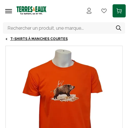
Aller au contenu principal
T-SHIRTS À MANCHES COURTES