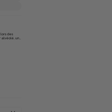
lors des
r alvéolé, un
ide, idéal
t les
 dans les
est pensé