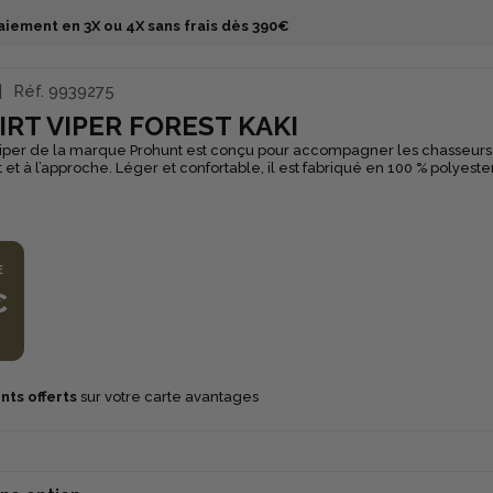
aiement en 3X ou 4X sans frais dès 390€
Réf.
9939275
IRT VIPER FOREST KAKI
Viper de la marque Prohunt est conçu pour accompagner les chasseurs 
fût et à l’approche. Léger et confortable, il est fabriqué en 100 % polyeste
nt qui assure une excellente évacuation de l’humidité et un séchage rap
 sec. Son coloris viper forest associe un motif camouflage sur le corps e
s empiècements kaki sur les côtés, permettant une bonne intégration
s naturels tout en restant discret. Pratique et technique, ce tee-shirt 
nfort, respirabilité et liberté de mouvement.
E
€
nts offerts
sur votre carte avantages