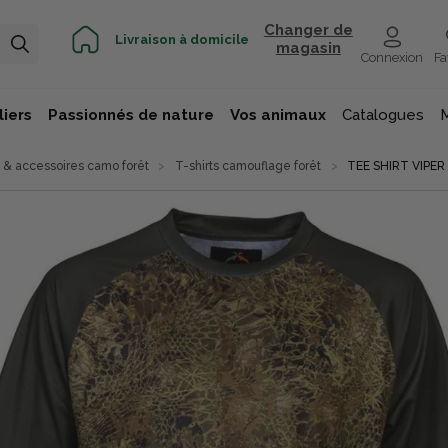
Changer de
Livraison à domicile
magasin
Connexion
Fa
iers
Passionnés de nature
Vos animaux
Catalogues
& accessoires camo forêt
T-shirts camouflage forêt
TEE SHIRT VIPER