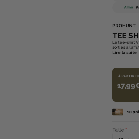
P
PROHUNT
TEE SH
Le tee-shirt 
sorties à l’af
tissu respira
Lire la suite
pour rester au
manches à de
environnement
pour offrir co
À PARTIR D
17,99
10
poi
Taille