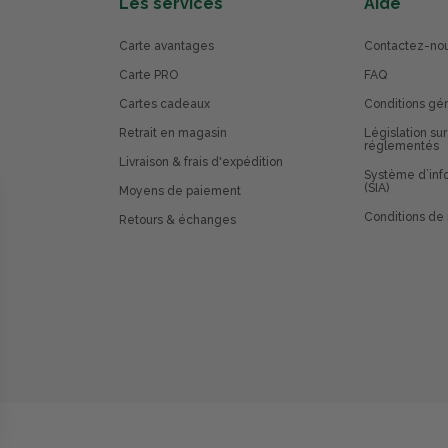
Les services
Aide
Carte avantages
Contactez-no
Carte PRO
FAQ
Cartes cadeaux
Conditions gé
Retrait en magasin
Législation sur
réglementés
Livraison & frais d'expédition
Système d’info
(SIA)
Moyens de paiement
Conditions de 
Retours & échanges