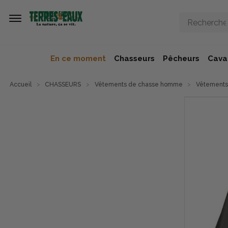
Aller au contenu principal
En ce moment
Chasseurs
Pêcheurs
Caval
Accueil
CHASSEURS
Vêtements de chasse homme
Vêtements 