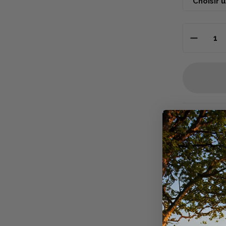
Descriptio
Le
tee-shir
lors des sor
Léger
et
co
qui assure 
rester au se
Son
coloris