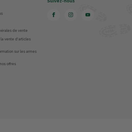
Suivez-nous
us
nérales de vente
 la vente d'articles
rmation sur les armes
nos offres