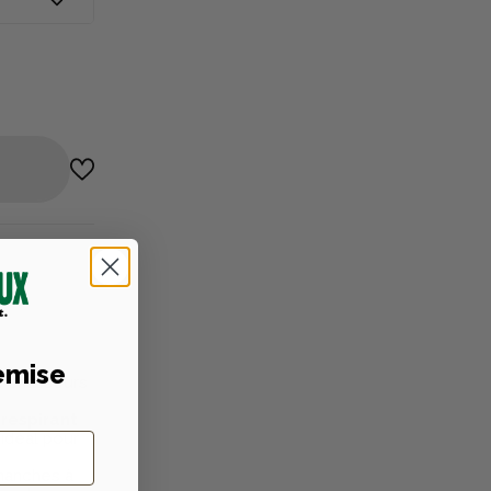
niques
emise
s chasseurs
 respirant
, idéal pour
manches à