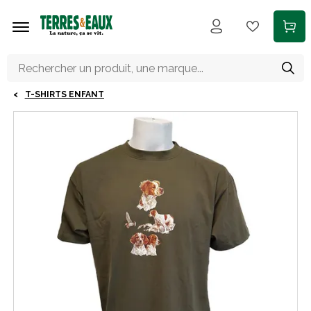
Aller au contenu principal
T-SHIRTS ENFANT