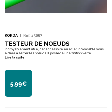
KORDA
Réf.
45667
TESTEUR DE NOEUDS
Incroyablement utile, cet accessoire en acier inoxydable vous
aidera à serrer les nœuds. Il possède une finition verte
caractéristique de Korda afin de ne pas le perdre.
Lire la suite
5,99€