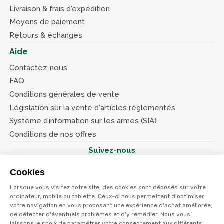
Livraison & frais d'expédition
Moyens de paiement
Retours & échanges
Aide
Contactez-nous
FAQ
Conditions générales de vente
Législation sur la vente d'articles réglementés
Système d’information sur les armes (SIA)
Conditions de nos offres
Suivez-nous
Cookies
Lorsque vous visitez notre site, des cookies sont déposés sur votre
ordinateur, mobile ou tablette. Ceux-ci nous permettent d'optimiser
votre navigation en vous proposant une expérience d'achat améliorée,
© Terres et eaux 2026
Politique de confidentialité
de détecter d'éventuels problèmes et d'y remédier. Nous vous
Mentions légales
laissons le choix de paramétrer votre consentement aux différents