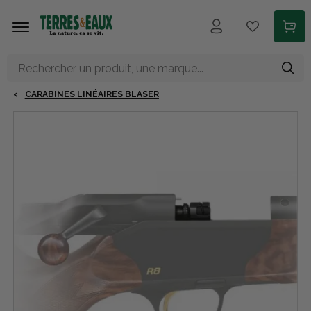
Aller au contenu principal
CARABINES LINÉAIRES BLASER