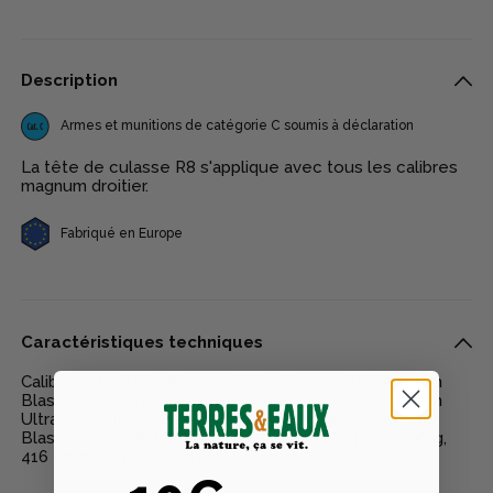
Description
Armes et munitions de catégorie C soumis à déclaration
La tête de culasse R8 s'applique avec tous les calibres
magnum droitier.
Fabriqué en Europe
Caractéristiques techniques
Calibres : 257 Wby Mag, 270 Wby Mag, 270 WSM, 7 mm
Blaser Mag, 7 mm Rem Mag, 300 Blaser Mag, 300 Rem
Ultra Mag, 300 Win Mag, 300 Wby Mag, 300 WSM, 338
Blaser Mag, 338 Win Mag, 375 Blaser Mag, 375 HH Mag,
416 Rem Mag, 458 Lott.