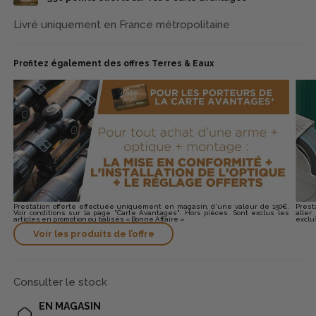
Livré uniquement en France métropolitaine
Profitez également des offres Terres & Eaux
Prestation offerte effectuée uniquement en magasin, d'une valeur de 150€.
Prest
Voir conditions sur la page "Carte Avantages". Hors pièces. Sont exclus les
aller
articles en promotion ou balisés « Bonne Affaire ».
exclu
Voir les produits de l’offre
Consulter le stock
EN MAGASIN