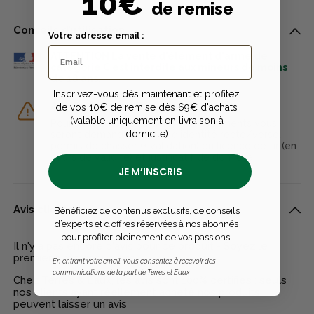
10€
de remise
Conseils d’utilisation
Votre adresse email :
ATTENTION La vente d'élément d'arme de
catégorie C est interdite aux mineurs de moins
de 18 ans.
Inscrivez-vous dès maintenant et profitez
Article réglementé
de vos 10€ de remise dès 69€ d'achats
(valable uniquement en livraison à
Pour l’achat de cet article, des documents vous
domicile)
seront demandés : pièce d'identité recto/verso,
permis de chasser (+ validation) ou licence de tir (en
cours de validité) et justificatif de domicile
JE M’INSCRIS
Avis clients
Bénéficiez de contenus exclusifs, de conseils
d’experts et d’offres réservées à nos abonnés
pour profiter pleinement de vos passions.
Il n'y a pas encore d'avis pour ce produit - Soyez le
premier à rédiger un avis
En entrant votre email, vous consentez à recevoir des
communications de la part de Terres et Eaux
Chez Terres & Eaux, les avis sont 100% certifiés : seuls
nos clients ayant réellement acheté nos produits
peuvent laisser un avis