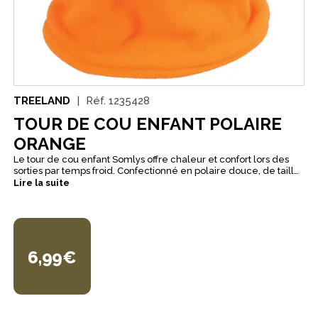
TREELAND
Réf.
1235428
TOUR DE COU ENFANT POLAIRE
ORANGE
Le tour de cou enfant Somlys offre chaleur et confort lors des
sorties par temps froid. Confectionné en polaire douce, de taille
unique et décliné en coloris orange, il est idéal pour
Lire la suite
accompagner les jeunes chasseurs sur le terrain.
6,99€