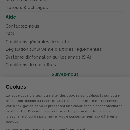
Retours & échanges
Aide
Contactez-nous
FAQ
Conditions générales de vente
Législation sur la vente d'articles réglementés
Système d’information sur les armes (SIA)
Conditions de nos offres
Suivez-nous
Cookies
Lorsque vous visitez notre site, des cookies sont déposés sur votre
ordinateur, mobile ou tablette. Ceux-ci nous permettent d'optimiser
votre navigation en vous proposant une expérience d'achat améliorée,
© Terres et eaux 2026
de détecter d'éventuels problèmes et d'y remédier. Nous vous
Politique de confidentialité
Mentions légales
laissons le choix de paramétrer votre consentement aux différents
CGV
cookies.
Consulter notre politique de confidentialité