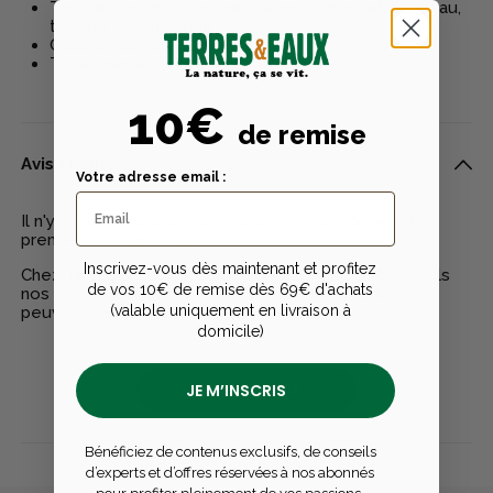
Tour de cou multi usage : cagoule, bonnet, bandeau,
tour de cou, masque.
Coloris : camouflage MOBUC.
Taille unique.
10€
de remise
Avis clients
Votre adresse email :
Il n'y a pas encore d'avis pour ce produit - Soyez le
premier à rédiger un avis
Inscrivez-vous dès maintenant et profitez
Chez Terres & Eaux, les avis sont 100% certifiés : seuls
de vos 10€ de remise dès 69€ d'achats
nos clients ayant réellement acheté nos produits
(valable uniquement en livraison à
peuvent laisser un avis
domicile)
JE M’INSCRIS
Publier un avis
Bénéficiez de contenus exclusifs, de conseils
d’experts et d’offres réservées à nos abonnés