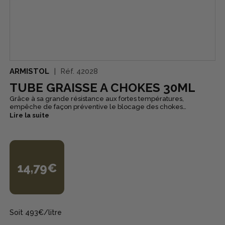
ARMISTOL
Réf.
42028
TUBE GRAISSE A CHOKES 30ML
Grâce à sa grande résistance aux fortes températures,
empêche de façon préventive le blocage des chokes
interchangeables, rallonges de canons, facilite leur
Lire la suite
démontage, protège, préserve le filetage.
14,79€
Soit 493€/litre