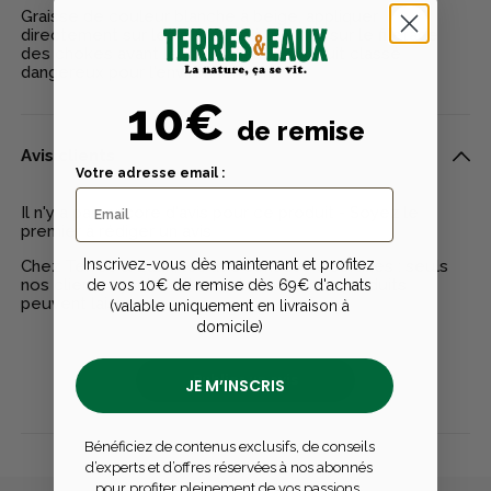
Graisse de couleur blanche à beige, appliquer
directement sur les surfaces à lubrifier, sur le filetage
des chokes avant leur installation, produit classé
dangereux pour l'environnement.
10€
de remise
Avis clients
Votre adresse email :
Il n'y a pas encore d'avis pour ce produit - Soyez le
premier à rédiger un avis
Inscrivez-vous dès maintenant et profitez
Chez Terres & Eaux, les avis sont 100% certifiés : seuls
nos clients ayant réellement acheté nos produits
de vos 10€ de remise dès 69€ d'achats
peuvent laisser un avis
(valable uniquement en livraison à
domicile)
Publier un avis
JE M’INSCRIS
Bénéficiez de contenus exclusifs, de conseils
d’experts et d’offres réservées à nos abonnés
pour profiter pleinement de vos passions.