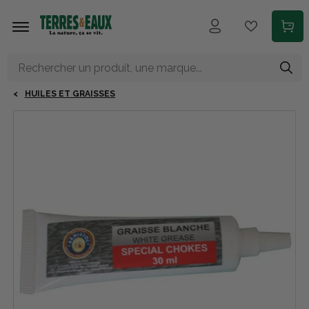
Aller au contenu principal
HUILES ET GRAISSES