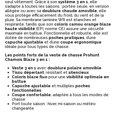
seul vêtement. Grâce à son
système 3 en 1
, elle
s’adapte à toutes les saisons : portée seule, en version
allégée ou avec sa
doublure chaude amovible
, elle
vous protège efficacement du froid, du vent et de la
pluie. Sa membrane laminée WR est étanches et
respirante, tandis que son
coloris camou orange blaze
haute visibilité
(EPI, norme CE) assure une sécurité
maximale en battue. Fonctionnelle et robuste, elle est
dotée de nombreuses
poches pratiques
, d’une
capuche ajustable
et d’une
coupe ergonomique
idéale pour tous types de chasse.
Les points forts de la veste de chasse Prohunt
Chamois Blaze 3 en 1 :
Veste 3 en 1
avec
doublure polaire amovible
Tissu déperlant
, résistant et
silencieux
Coloris blaze fluo
pour une
visibilité optimale en
battue
Capuche ajustable
et multiples
poches
fonctionnelles
Coupe confortable
, adaptée à tous les modes de
chasse
Port toute saison : hiver, mi-saison ou météo
changeante