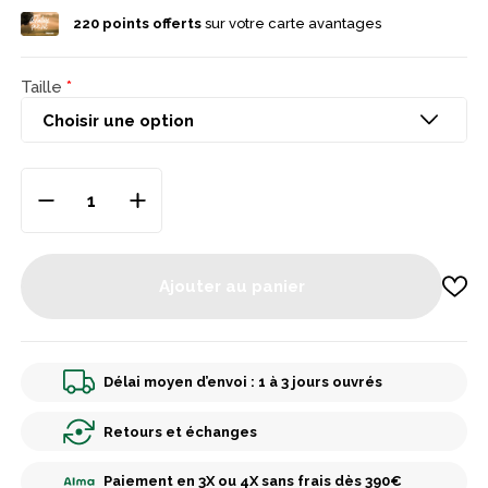
1 avec doublure polaire amovible Tissu déperlant, résistant et
220
points offerts
sur votre carte avantages
silencieux Coloris blaze fluo pour une visibilité optimale en
battue Capuche ajustable et multiples poches fonctionnelles
Coupe confortable, adaptée à tous les modes de chasse Port
toute saison : hiver, mi-saison ou météo changeante
Taille
Ajouter au panier
Délai moyen d’envoi : 1 à 3 jours ouvrés
Retours et échanges
Paiement en 3X ou 4X sans frais dès 390€