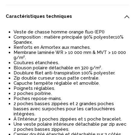
Caractéristiques techniques
Veste de chasse homme orange fluo (EPI)
Composition : matière principale 90% polyester,10%
Spandex.
Renforts en Armortex aux manches.
Membrane laminée WR > 10 000 mm & MVT > 10 000
g/m².
Coutures étanchées.
Blouson polaire détachable en 320 g/m².
Doublure filet anti-transpiration 100% polyester.
Zip double curseur sous patte centrale.
Capuche tempête réglable et amovible.
Poignets réglables.
2 poches poitrine.
Poches repose-mains.
2 poches basses zippées et 2 grandes poches
basses avec surpoches pour les cartouchières
intégrées.
À l’intérieur 3 poches zippées et 1 poche bracelet.
Une veste polaire intérieure détachable par zip avec
2 poches basses zippées.
Carnier doublé étanché et détachable sur 3 côtés