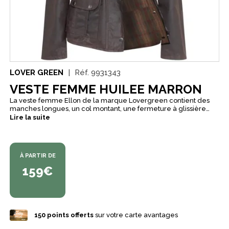
LOVER GREEN
Réf.
9931343
VESTE FEMME HUILEE MARRON
La veste femme Ellon de la marque Lovergreen contient des
manches longues, un col montant, une fermeture à glissière
avec un rabat et des boutons, énormément de poches pour un
Lire la suite
meilleur confort, une doublure écossaise. La veste femme Ellon
contient une coupe cintrée ce qui permet de mettre en valeur
vos formes selon votre morphologie. La veste femme Ellon de
la marque Lovergreen est une veste idéal pour vous permettre
À PARTIR DE
de rester au chaud lors de vos baaldes ou randonnées.
159€
150
points offerts
sur votre carte avantages